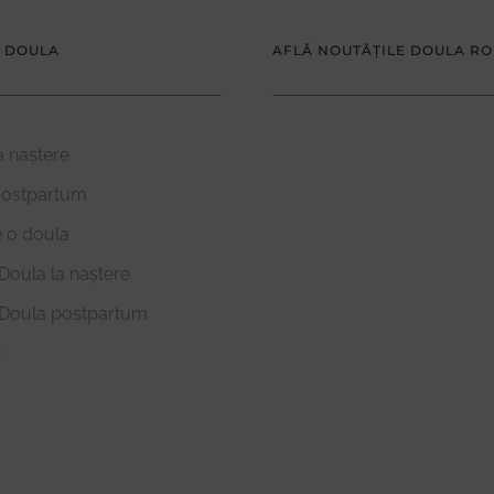
 DOULA
AFLĂ NOUTĂȚILE DOULA R
a naștere
postpartum
 o doula
Doula la naștere
 Doula postpartum
t