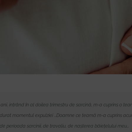
i, intrând în al doilea trimestru de sarcină, m-a cuprins o te
lt a durat momentul expulziei …Doamne ce teamă m-a cuprins acu
de perioada sarcinii, de travaliu, de nașterea băiețelului meu…