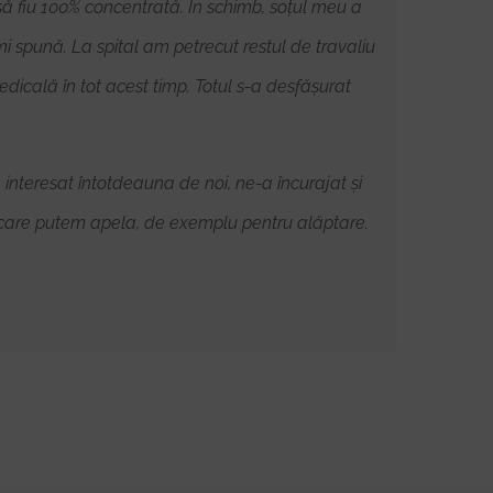
 să fiu 100% concentrată. În schimb, soțul meu a
 spună. La spital am petrecut restul de travaliu
medicală în tot acest timp. Totul s-a desfășurat
 interesat întotdeauna de noi, ne-a încurajat și
la care putem apela, de exemplu pentru alăptare.