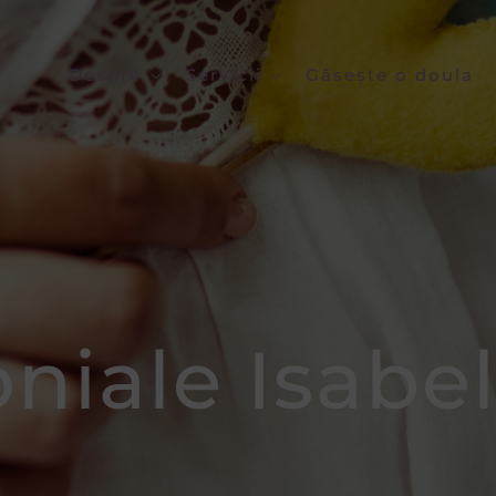
Despre
Servicii
Găsește o doula
niale Isabe