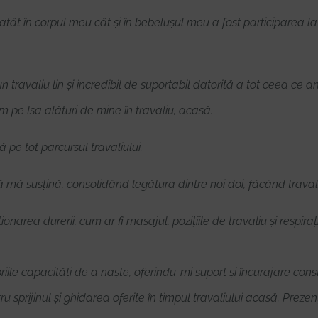
atât în corpul meu cât și în bebelușul meu a fost participarea l
travaliu lin și incredibil de suportabil datorită a tot ceea ce a
pe Isa alături de mine în travaliu, acasă.
 pe tot parcursul travaliului.
ă mă susțină, consolidând legătura dintre noi doi, făcând traval
narea durerii, cum ar fi masajul, pozițiile de travaliu și respiraț
le capacități de a naște, oferindu-mi suport și încurajare consta
u sprijinul și ghidarea oferite în timpul travaliului acasă. Prez