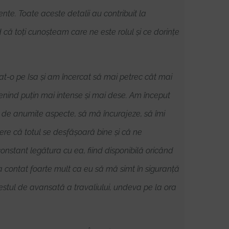
nte. Toate aceste detalii au contribuit la
 că toți cunoșteam care ne este rolul și ce dorințe
nțat-o pe Isa și am încercat să mai petrec cât mai
venind puțin mai intense și mai dese. Am început
 de anumite aspecte, să mă încurajeze, să îmi
ere că totul se desfășoară bine și că ne
nstant legătura cu ea, fiind disponibilă oricând
a contat foarte mult ca eu să mă simt în siguranță
destul de avansată a travaliului, undeva pe la ora