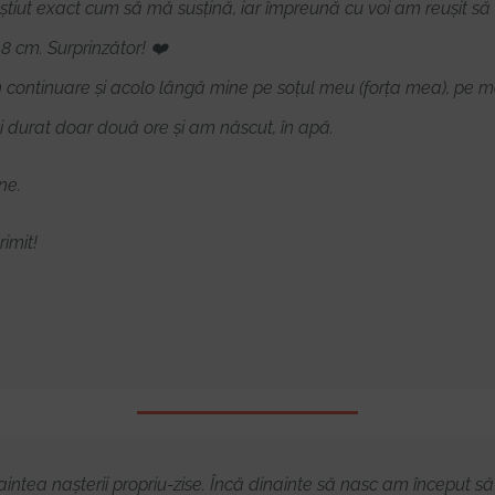
a știut exact cum să mă susțină, iar împreună cu voi am reușit s
 8 cm. Surprinzător! ❤️
n continuare și acolo lângă mine pe soțul meu (forța mea), pe
i durat doar două ore și am născut, în apă.
ne.
imit!
naintea nașterii propriu-zise. Încă dinainte să nasc am început 