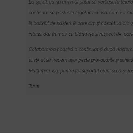
La spital, eu nu am mai putut să vorbesc la telefo
continuat să păstreze legătura cu Isa, care i-a m
în bazinul de nașteri, în care am și născut, la ora
intens, dar frumos, cu blândețe și respect din pa
Colaborarea noastră a continuat și după naștere, de
susținut să trecem ușor peste provocările și schi
Mulțumim, Isa, pentru tot suportul oferit și că ai f
Tami