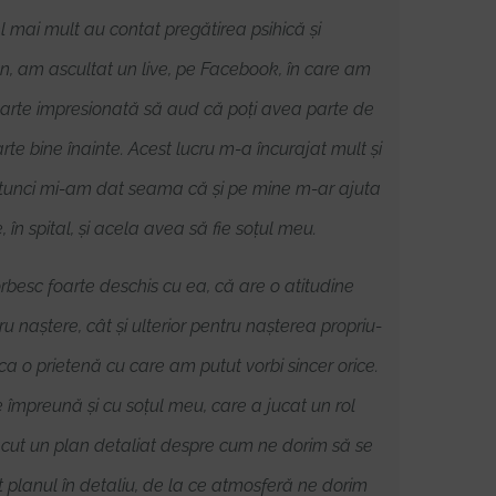
el mai mult au contat pregătirea psihică și
n, am ascultat un live, pe Facebook, în care am
 foarte impresionată să aud că poți avea parte de
te bine înainte. Acest lucru m-a încurajat mult și
 atunci mi-am dat seama că și pe mine m-ar ajuta
în spital, și acela avea să fie soțul meu.
rbesc foarte deschis cu ea, că are o atitudine
tru naștere, cât și ulterior pentru nașterea propriu-
ca o prietenă cu care am putut vorbi sincer orice.
e împreună și cu soțul meu, care a jucat un rol
 făcut un plan detaliat despre cum ne dorim să se
 planul în detaliu, de la ce atmosferă ne dorim