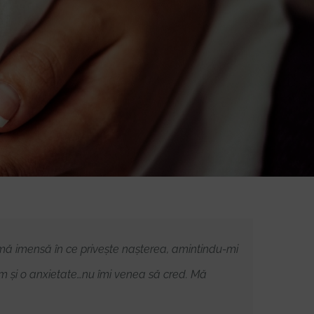
amă imensă în ce privește nașterea, amintindu-mi
m și o anxietate…nu îmi venea să cred. Mă