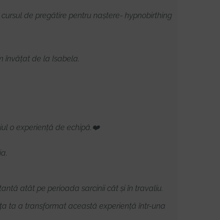
a cursul de pregătire pentru naștere- hypnobirthing
m învățat de la Isabela.
iul o experiență de echipă.❤️
ia.
ntă atât pe perioada sarcinii cât și în travaliu.
ența ta a transformat această experiență într-una