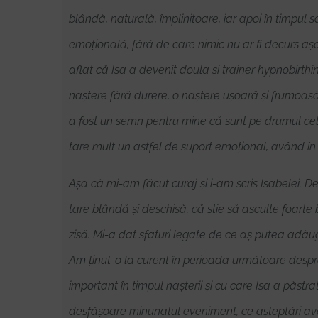
blândă, naturală, împlinitoare, iar apoi în timpul 
emoțională, fără de care nimic nu ar fi decurs aș
aflat că Isa a devenit doula și trainer hypnobirth
naștere fără durere, o naștere ușoară și frumoasă,
a fost un semn pentru mine că sunt pe drumul cel
tare mult un astfel de suport emoțional, având în 
Așa că mi-am făcut curaj și i-am scris Isabelei. D
tare blândă și deschisă, că știe să asculte foarte bi
zisă. Mi-a dat sfaturi legate de ce aș putea adăug
Am ținut-o la curent în perioada următoare despre 
important în timpul nașterii și cu care Isa a păst
desfășoare minunatul eveniment, ce așteptări avem