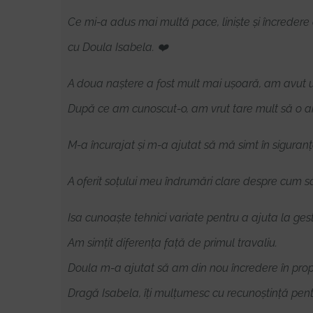
Ce mi-a adus mai multă pace, liniște și încredere 
cu Doula Isabela. ❤️
A doua naștere a fost mult mai ușoară, am avut un 
După ce am cunoscut-o, am vrut tare mult să o am 
M-a încurajat și m-a ajutat să mă simt în siguranță
A oferit soțului meu îndrumări clare despre cum s
Isa cunoaște tehnici variate pentru a ajuta la gestio
Am simțit diferența față de primul travaliu.
Doula m-a ajutat să am din nou încredere în proprii
Dragă Isabela, îți mulțumesc cu recunoștință pentr