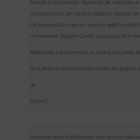
blândă și confortabilă. Mulțumită ție, soțul meu 
Cu ajutorul tău, am ajuns la spital cu dilatație de
Din momentul în care am ajuns la spital, având î
om deosebit, Bogdan Cioată, cu ajutorul lor a ma
Mulțumesc Lui Dumnezeu ca totul a fost foarte bi
Sunt profund recunoscătoare pentru tot sprijinul pr
🙏
Elena C.
Povestea nașterii fetiței mele a început cu mult î