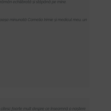
ă rămân echilibrată și stăpână pe mine.
 moașa minunată Camelia Irimie și medicul meu, un
să citesc foarte mult despre ce înseamnă o naștere