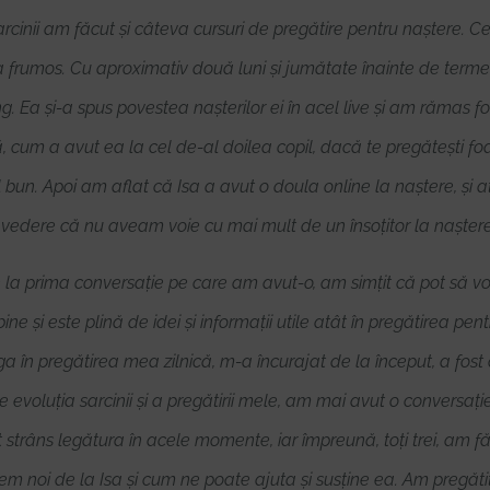
sarcinii am făcut și câteva cursuri de pregătire pentru naștere. C
a frumos. Cu aproximativ două luni și jumătate înainte de terme
ing. Ea și-a spus povestea nașterilor ei în acel live și am rămas
 cum a avut ea la cel de-al doilea copil, dacă te pregătești foar
 bun. Apoi am aflat că Isa a avut o doula online la naștere, și
vedere că nu aveam voie cu mai mult de un însoțitor la naștere, 
e la prima conversație pe care am avut-o, am simțit că pot să vo
ne și este plină de idei și informații utile atât în pregătirea pen
a în pregătirea mea zilnică, m-a încurajat de la început, a fost 
evoluția sarcinii și a pregătirii mele, am mai avut o conversați
rat strâns legătura în acele momente, iar împreună, toți trei, am
 noi de la Isa și cum ne poate ajuta și susține ea. Am pregătit