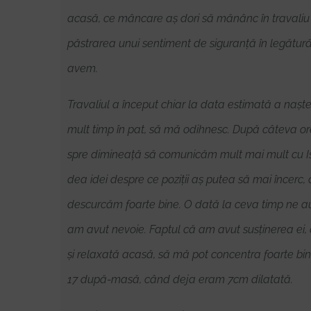
acasă, ce mâncare aș dori să mănânc în travaliu et
păstrarea unui sentiment de siguranță în legătură 
avem.
Travaliul a început chiar la data estimată a nașter
mult timp în pat, să mă odihnesc. După câteva ore
spre dimineață să comunicăm mult mai mult cu Isa
dea idei despre ce poziții aș putea să mai încerc,
descurcăm foarte bine. O dată la ceva timp ne auz
am avut nevoie. Faptul că am avut susținerea ei, 
și relaxată acasă, să mă pot concentra foarte bine
17 după-masă, când deja eram 7cm dilatată.