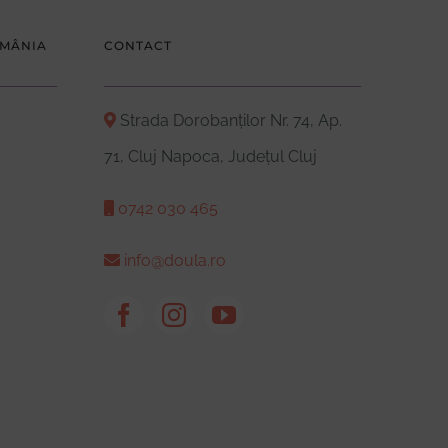
OMÂNIA
CONTACT
Strada Dorobanților Nr. 74, Ap.
71, Cluj Napoca, Județul Cluj
0742 030 465
info@doula.ro