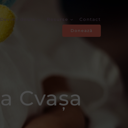
Devino doula
Resurse
Contact
Donează
la Cvașa