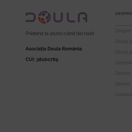
DESPRE
Despre
Prietena ta atunci când (te) naști
Doula l
Asociația Doula România
Doula 
CUI: 38160785
Găsește
Devino 
Devino
Contac