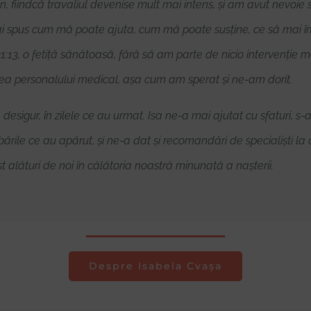
n, fiindcă travaliul devenise mult mai intens, și am avut nevoie
ai spus cum mă poate ajuta, cum mă poate susține, ce să mai îmi
 21:13, o fetiță sănătoasă, fără să am parte de nicio intervenție 
rtea personalului medical, așa cum am sperat și ne-am dorit.
sigur, în zilele ce au urmat. Isa ne-a mai ajutat cu sfaturi, s-a
mbările ce au apărut, și ne-a dat și recomandări de specialiști 
ost alături de noi în călătoria noastră minunată a nașterii.
Despre Isabela Cvașa