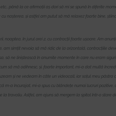
c., până la ce afirmații aș dori să mi se spună în diferite mome
cu nașterea, și astfel am putut să mă relaxez foarte bine, știind
ii, noaptea, în jurul orei 2, cu contracții foarte ușoare. Am anu
, am simțit nevoia să mă ridic de la orizontală, contracțiile de
, să ne liniștească în anumite momente în care nu eram siguri
 cum să mă odihnesc, și, foarte important, mi-a dat multă încred
eam și ne vedeam în câte un videocall, iar soțul meu păstra co
că m-a încurajat, mi-a spus cu blândețe numai lucruri pozitive, 
 la travaliu. Astfel, am ajuns să mergem la spital într-o stare 