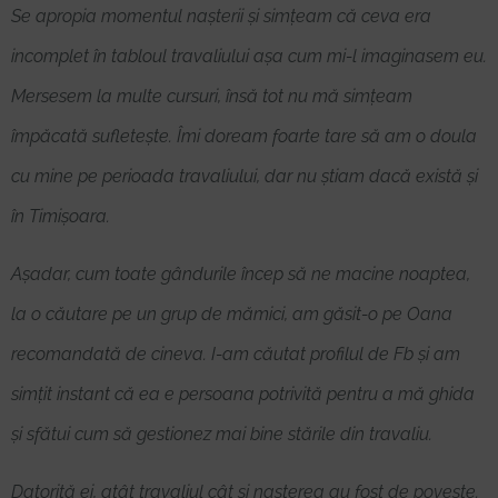
Se apropia momentul nașterii și simțeam că ceva era
incomplet în tabloul travaliului așa cum mi-l imaginasem eu.
Mersesem la multe cursuri, însă tot nu mă simțeam
împăcată sufletește. Îmi doream foarte tare să am o doula
cu mine pe perioada travaliului, dar nu știam dacă există și
în Timișoara.
Așadar, cum toate gândurile încep să ne macine noaptea,
la o căutare pe un grup de mămici, am găsit-o pe Oana
recomandată de cineva. I-am căutat profilul de Fb și am
simțit instant că ea e persoana potrivită pentru a mă ghida
și sfătui cum să gestionez mai bine stările din travaliu.
Datorită ei, atât travaliul cât și nașterea au fost de poveste.