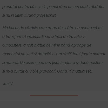
prenatal pentru că este în primul rând un om cald, răbdător
și nu în ultimul rând profesionist.
Mă bucur de cărările care m-au dus către ea pentru că mi-
a transformat incertitudinea și frica de travaliu în
cunoaștere, a fost alături de mine până aproape de
momentul nașterii și datorită ei am simțit totul foarte normal
și natural. De asemenea am ținut legătura și după naștere
și m-a ajutat cu noile provocări. Oana, îți mulțumesc.
Jani V.