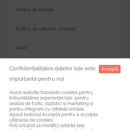
Politica de donații
Politica de utilizare „Cookies”
ANPC
Manager de cookies
Confidențialitatea datelor tale este
Acceptă
importantă pentru noi
Acest website folosește cookies pentru
îmbunătățirea experienței tale, pentru
analiza de trafic, statistici și marketing și
Copyright © 2025. Toate drepturile rezervate.
pentru integrare cu rețelele sociale.
Apasă butonul Acceptă pentru a accepta
utilizarea de cookies.
Poți oricând să modifici setările tale