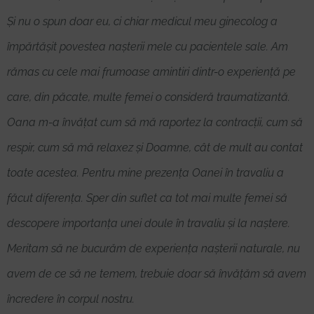
Și nu o spun doar eu, ci chiar medicul meu ginecolog a
împărtășit povestea nașterii mele cu pacientele sale. Am
rămas cu cele mai frumoase amintiri dintr-o experiență pe
care, din păcate, multe femei o consideră traumatizantă.
Oana m-a învățat cum să mă raportez la contracții, cum să
respir, cum să mă relaxez și Doamne, cât de mult au contat
toate acestea. Pentru mine prezența Oanei în travaliu a
făcut diferența. Sper din suflet ca tot mai multe femei să
descopere importanța unei doule în travaliu și la naștere.
Meritam să ne bucurăm de experiența nașterii naturale, nu
avem de ce să ne temem, trebuie doar să învățăm să avem
încredere în corpul nostru.