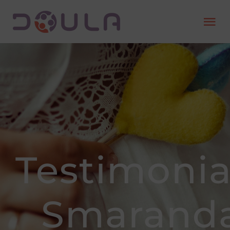
Skip
Tog
to
Nav
content
Despre
Servicii
Găsește o doula
Testimonia
Devino doula
Resurse
Smarand
Contact