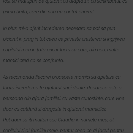
rost sa mai spun de ajutorul cu alaptatul, cu schimbatul, cu
prima baita, care din nou au contat enorm!
In plus, mi-a oferit increderea necesara sa pot sa pun
piciorul in prag in tot ceea ce priveste cresterea si ingrijirea
copilului meu in fata oricui, lucru cu care, din nou, multe
mamici cred ca se confrunta.
As recomanda fiecarei proaspete mamici sa apeleze cu
toata increderea la ajutorul unei doule, deoarece este o
persoana din afara familiei, cu vaste cunostinte, care vine
doar cu caldură si dragoste in ajutorul mamicilor.
Pot doar sa iti multumesc Claudia in numele meu, al
copilului si al familiei mele, pentru ceea ce ai facut pentru