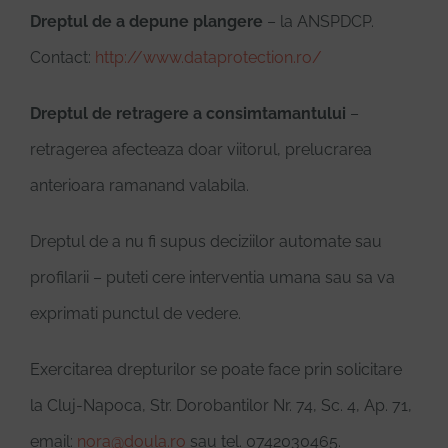
Dreptul de a depune plangere
– la ANSPDCP.
Contact:
http://www.dataprotection.ro/
Dreptul de retragere a consimtamantului
–
retragerea afecteaza doar viitorul, prelucrarea
anterioara ramanand valabila.
Dreptul de a nu fi supus deciziilor automate sau
profilarii – puteti cere interventia umana sau sa va
exprimati punctul de vedere.
Exercitarea drepturilor se poate face prin solicitare
la Cluj-Napoca, Str. Dorobantilor Nr. 74, Sc. 4, Ap. 71,
email:
nora@doula.ro
sau tel. 0742030465.