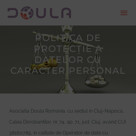
Skip
Tog
to
Nav
content
POLITICA DE
Despre
PROTECȚIE A
Servicii
DATELOR CU
CARACTER PERSONAL
Găsește o doula
Devino doula
Asociatia Doula Romania, cu sediul in Cluj-Napoca,
Resurse
Calea Dorobantilor, nr. 74, ap. 71, jud. Cluj, avand CUI
38160785, in calitate de Operator de date cu
Contact