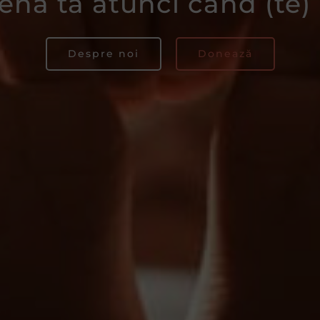
ena ta atunci când (te)
Despre noi
Donează