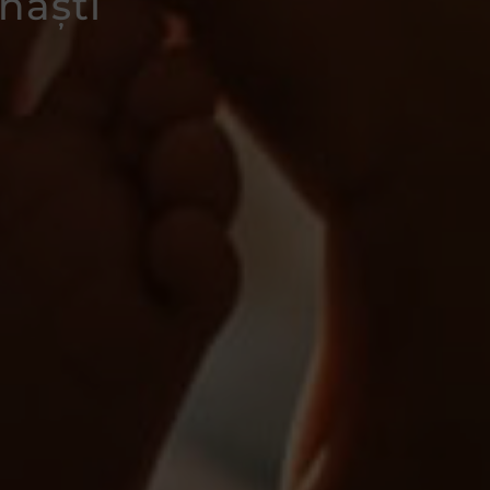
 naști