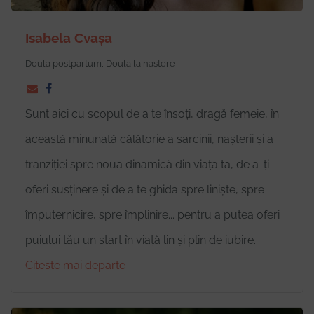
Isabela Cvașa
Doula postpartum, Doula la nastere
Sunt aici cu scopul de a te însoți, dragă femeie, în
această minunată călătorie a sarcinii, nașterii și a
tranziției spre noua dinamică din viața ta, de a-ți
oferi susținere și de a te ghida spre liniște, spre
împuternicire, spre împlinire... pentru a putea oferi
puiului tău un start în viață lin și plin de iubire.
Citeste mai departe