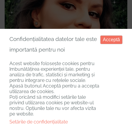
Confidențialitatea datelor tale este
Acceptă
importantă pentru noi
Acest website folosește cookies pentru
îmbunătățirea experienței tale, pentru
analiza de trafic, statistici și marketing și
pentru integrare cu rețelele sociale.
Apasă butonul Acceptă pentru a accepta
Romina Ciobanu
utilizarea de cookies.
Poți oricând să modifici setările tale
Doula postpartum
privind utilizarea cookies pe website-ul
nostru. Opțiunile tale nu vor afecta vizita
pe website.
Sunt Romina Ciobanu, mama a doi copiii minunati,
Setările de confidențialitate
psihoterapeut integrativ pentru copiii si