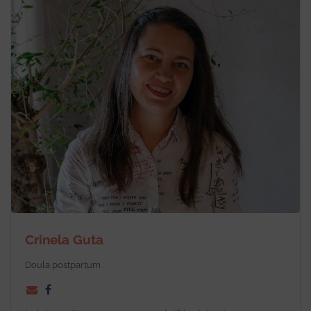
Crinela Guta
Doula postpartum