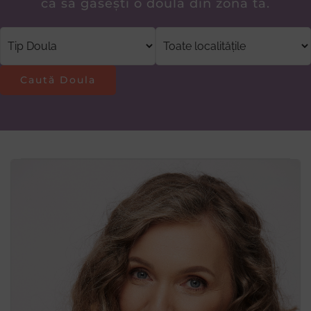
ca să găsești o doula din zona ta.
Donează
Caută Doula