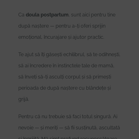
Ca
doula postpartum
, sunt aici pentru tine
după naștere — pentru a-ți oferi sprijin
emoțional, încurajare și ajutor practic.
Te ajut să îți găsești echilibrul, să te odihnești,
să ai încredere în instinctele tale de mamă,
să înveți să-ți asculți corpul și să primești
perioada de după naștere cu blândețe și
grijă.
Pentru că nu trebuie să faci totul singură. Ai
nevoie — și meriți — să fii susținută, ascultată
și îngrijită. Mă simt profund recunoscătoare