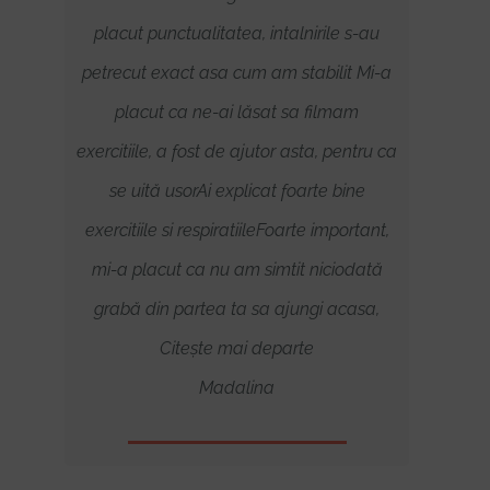
-a
placut punctualitatea, intalnirile s-au
pr
rut
petrecut exact asa cum am stabilit Mi-a
n
asa
placut ca ne-ai lăsat sa filmam
 m-a
exercitiile, a fost de ajutor asta, pentru ca
inca
se uită usorAi explicat foarte bine
t
exercitiile si respiratiileFoarte important,
mi-a placut ca nu am simtit niciodată
grabă din partea ta sa ajungi acasa,
Citește mai departe
Madalina