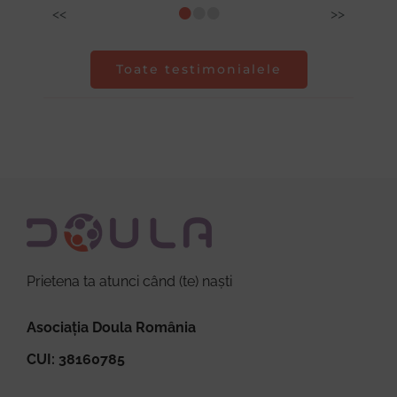
•
•
•
<<
>>
Toate testimonialele
Prietena ta atunci când (te) naști
Asociația Doula România
CUI: 38160785