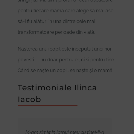
pentru fiecare mamă care alege să mă lase
să-i fiu alături în una dintre cele mai
transformatoare perioade din viață.
Nașterea unui copil este începutul unei noi
povești — nu doar pentru el, ci și pentru tine.
Când se naște un copil, se naște și o mamă.
Testimoniale Ilinca
Iacob
tiile
M-am simtit in largul meu cu tineMi-a
Re