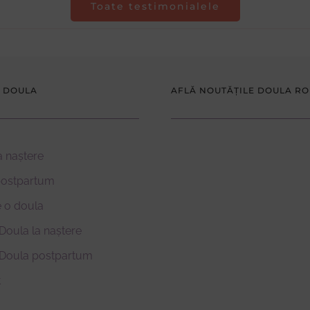
Toate testimonialele
 DOULA
AFLĂ NOUTĂȚILE DOULA R
a naștere
postpartum
 o doula
Doula la naștere
 Doula postpartum
t