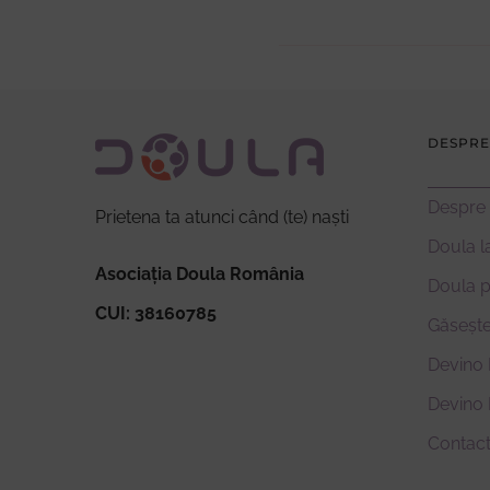
DESPRE
Despre
Prietena ta atunci când (te) naști
Doula l
Asociația Doula România
Doula 
CUI: 38160785
Găsește
Devino 
Devino
Contac