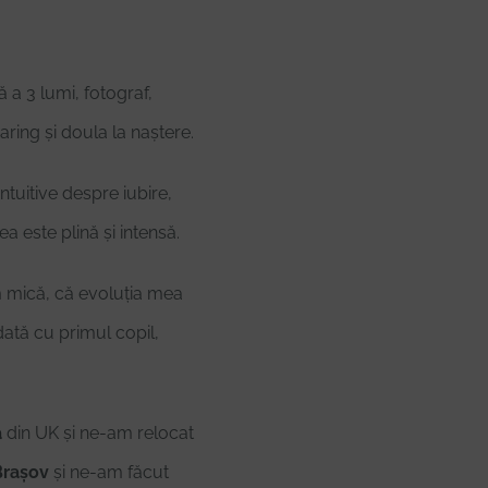
 3 lumi, fotograf,
ring și doula la naștere.
ntuitive despre iubire,
a este plină și intensă.
mică, că evoluția mea
dată cu primul copil,
ă
din UK și ne-am relocat
Brașov
și ne-am făcut