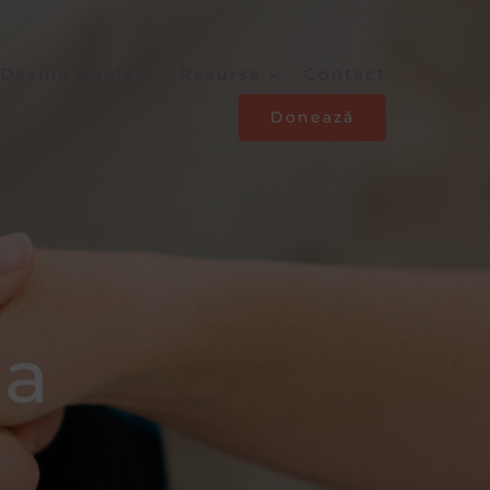
Devino doula
Resurse
Contact
Donează
da