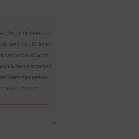
iile făcute de Madi sunt
Ne-am întâlnit deja de trei ori, ia
ectiv sunt din altă lume!
fiecare poveste vizuală creată d
 nu are nevoie să stai în
Mădălina este plină de emoție și
peciale, știe să surprindă
naturalețe. De abia aștept să
ers” toate momentele.
scriem următorul capitol
tește mai departe
împreună! Citește mai departe
>>