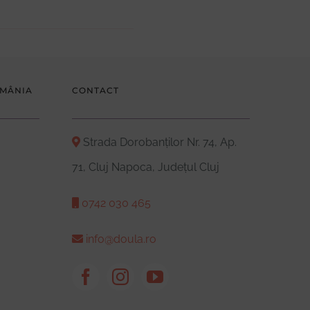
OMÂNIA
CONTACT
Strada Dorobanților Nr. 74, Ap.
71, Cluj Napoca, Județul Cluj
0742 030 465
info@doula.ro