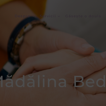
Despre
Servicii
Găsește o doula
ădălina Be