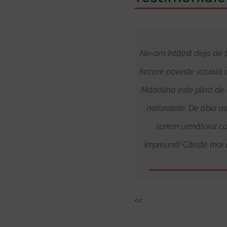
Fotografiile făcute de Madi sunt
Ne-am întâlnit deja de tre
artă! Efectiv sunt din altă lume!
fiecare poveste vizuală 
Ea nici nu are nevoie să stai în
Mădălina este plină de 
poziții speciale, știe să surprindă
naturalețe. De abia aș
„din mers” toate momentele.
scriem următorul ca
Citește mai departe
împreună! Citește mai
<<