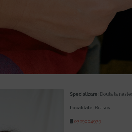
Specializare:
Doula la naste
Localitate:
Brasov
0729004979