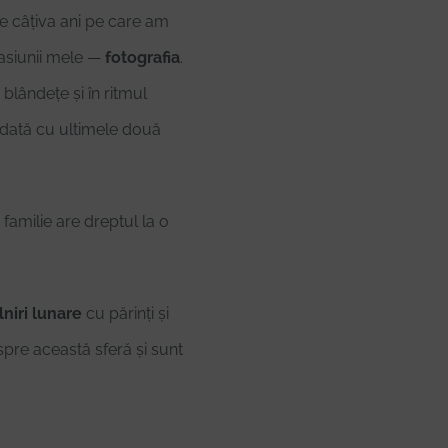
de câțiva ani pe care am
pasiunii mele —
fotografia
.
blândețe și în ritmul
 odată cu ultimele două
 familie are dreptul la o
lniri lunare
cu părinți și
spre această sferă și sunt