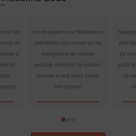
i ori, iar
Am descoperit-o pe Mădălina nu
Fotograf
creată de
întâmplător, căci aveam să mă
artă! Ef
emoție și
îndrăgostesc de cadrele
Ea nici
tept să
naturale, încărcate de căldură,
poziții s
pitol
armonie și mult suflet. Citește
„din m
 departe
mai departe
Ci
•
•
•