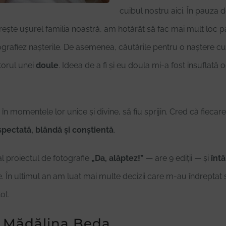
cuibul nostru aici. În pauza 
rește ușurel familia noastră, am hotărât să fac mai mult loc 
rafiez nașterile. De asemenea, căutările pentru o naștere cu 
orul unei
doule
. Ideea de a fi și eu doula mi-a fost insuflată
 în momentele lor unice și divine, să fiu sprijin. Cred că fiecare
spectată, blândă și conștientă
.
l proiectul de fotografie
„Da, alăptez!”
— are 9 ediții — și
întâ
me. În ultimul an am luat mai multe decizii care m-au îndreptat 
ot.
e Mădălina Beda