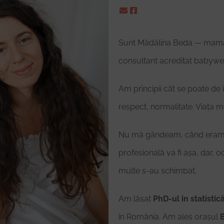
Sunt Mădălina Beda — mamă a
consultant acreditat babywea
Am principii cât se poate de i
respect, normalitate. Viața me
Nu mă gândeam, când eram 
profesională va fi așa, dar, o
multe s-au schimbat.
Am lăsat
PhD-ul în statistic
în România. Am ales orașul