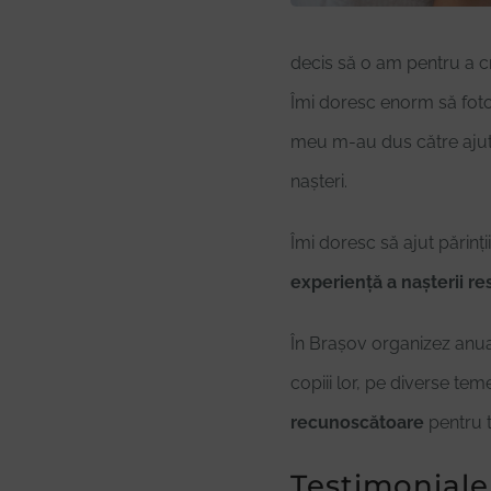
decis să o am pentru a c
Îmi doresc enorm să fotog
meu m-au dus către ajut
nașteri.
Îmi doresc să ajut părinții
experiență a nașterii re
În Brașov organizez anua
copiii lor, pe diverse te
recunoscătoare
pentru t
Testimonial