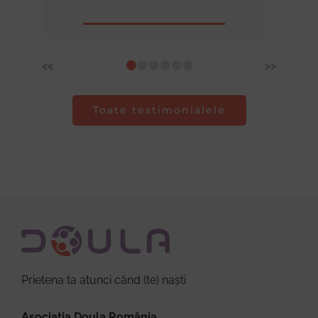
•
•
•
•
•
•
<<
>>
Toate testimonialele
Prietena ta atunci când (te) naști
Asociația Doula România