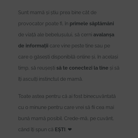
Sunt mamă și știu prea bine cât de
provocator poate fi, în
primele săptămâni
de viață ale bebelușului, să cerni
avalanșa
de informații
care vine peste tine sau pe
care o găsești disponibilă online și, în același
timp, să reușești
să te conectezi la tine
și să
îți asculți instinctul de mamă.
Toate astea pentru că ai fost binecuvântată
cu o minune pentru care vrei să fii cea mai
bună mamă posibil. Crede-mă, pe cuvânt,
când îți spun că
EȘTI
. ❤