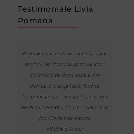
Testimoniale Livia
Pomana
 îți
Mulțumim mult echipei centrului 9 luni, în
O rec
 nu
special Liviei Pomana, pentru ajutorul
Este 
tea
dat în vizita de după naștere. Am
am 
i
chemat-o la timpul potrivit, când
câte
"aparatul de lapte" se cam blocase (la 2
sân
zile după externare) și nu mai știam ce să
ataș
fac. Citește mai departe
ne
Mădălina Andrei