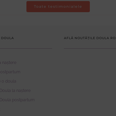
Toate testimonialele
 DOULA
AFLĂ NOUTĂȚILE DOULA R
a naștere
postpartum
 o doula
Doula la naștere
 Doula postpartum
t