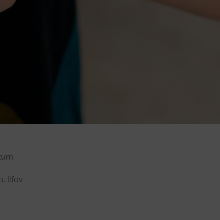
rtum
, Ilfov