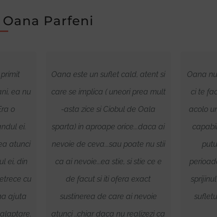
 Oana Parfeni
primit
Oana este un suflet cald, atent si
Oana nu d
ni, ea nu
care se implica ( uneori prea mult
ci te fa
Era o
-asta zice si Ciobul de Oala
acolo un
ndul ei.
sparta) in aproape orice...daca ai
capabil
ea atunci
nevoie de ceva...sau poate nu stii
putu
ul ei, din
ca ai nevoie...ea stie, si stie ce e
perioad
petrece cu
de facut si iti ofera exact
sprijinu
ma ajuta
sustinerea de care ai nevoie
suflet
 alaptare.
atunci ..chiar daca nu realizezi ca