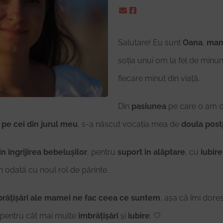
Salutare! Eu sunt
Oana
,
ma
soția unui om la fel de minun
fiecare minut din viață.
Din
pasiunea
pe care o am d
a pe cei din jurul meu
, s-a născut vocația mea de
doula pos
n îngrijirea bebelușilor
, pentru
suport în alăptare
, cu
iubire
n odată cu noul rol de părinte.
brățișări ale mamei ne fac ceea ce suntem
, așa că îmi dores
pentru cât mai multe
îmbrățișări
și
iubire
. 🤍