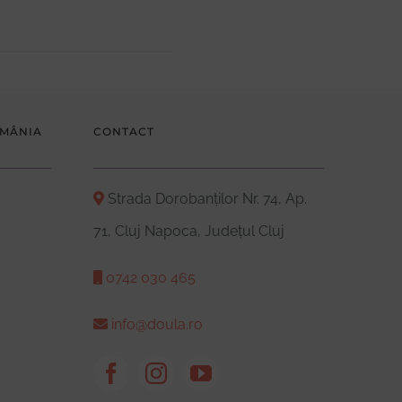
OMÂNIA
CONTACT
Strada Dorobanților Nr. 74, Ap.
71, Cluj Napoca, Județul Cluj
0742 030 465
info@doula.ro