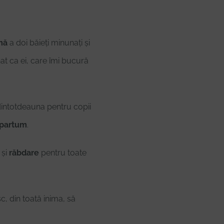
mă
a doi băieți minunați și
at ca ei, care îmi bucură
intotdeauna pentru copii
tpartum
.
și
răbdare
pentru toate
c, din toată inima, să