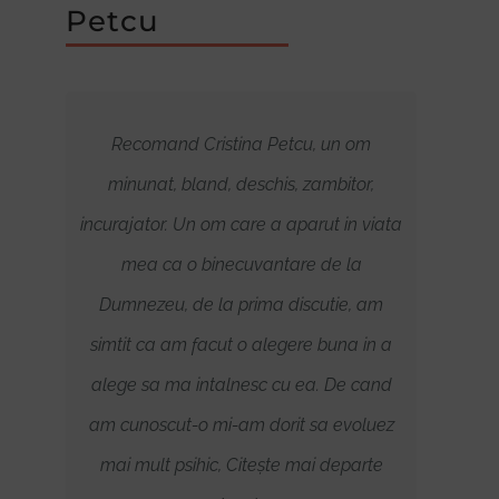
Petcu
a. Cu
Recomand Cristina Petcu, un om
O bun
dus
minunat, bland, deschis, zambitor,
este
 ar
incurajator. Un om care a aparut in viata
inta
mea ca o binecuvantare de la
rel
Dumnezeu, de la prima discutie, am
famil
simtit ca am facut o alegere buna in a
aj
alege sa ma intalnesc cu ea. De cand
pro
am cunoscut-o mi-am dorit sa evoluez
ne
mai mult psihic, Citește mai departe