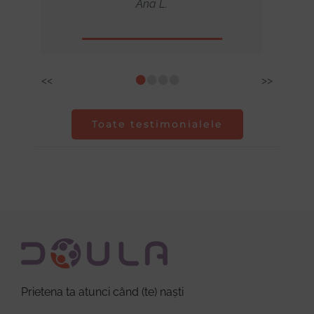
Ana L.
•
•
•
•
<<
>>
Toate testimonialele
Prietena ta atunci când (te) naști