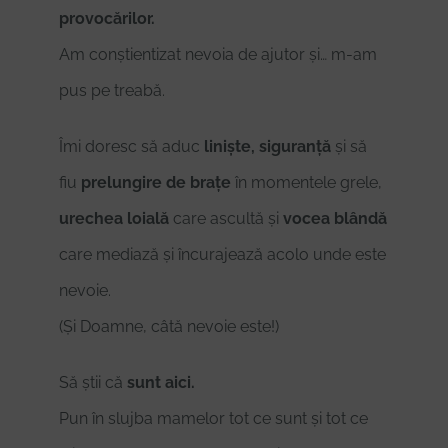
provocărilor.
Am conștientizat nevoia de ajutor și… m-am
pus pe treabă.
Îmi doresc să aduc
liniște, siguranță
și să
fiu
prelungire de brațe
în momentele grele,
urechea loială
care ascultă și
vocea blândă
care mediază și încurajează acolo unde este
nevoie.
(Și Doamne, câtă nevoie este!)
Să știi că
sunt aici.
Pun în slujba mamelor tot ce sunt și tot ce