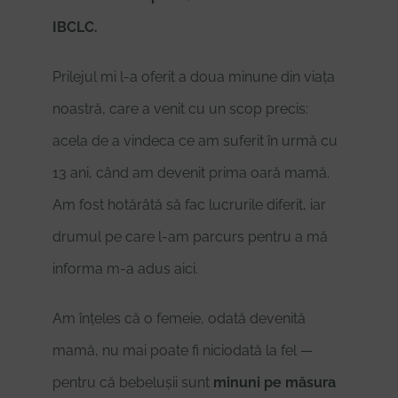
IBCLC.
Prilejul mi l-a oferit a doua minune din viața
noastră, care a venit cu un scop precis:
acela de a vindeca ce am suferit în urmă cu
13 ani, când am devenit prima oară mamă.
Am fost hotărâtă să fac lucrurile diferit, iar
drumul pe care l-am parcurs pentru a mă
informa m-a adus aici.
Am înțeles că o femeie, odată devenită
mamă, nu mai poate fi niciodată la fel —
pentru că bebelușii sunt
minuni pe măsura