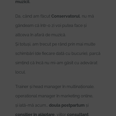
muzicii.
Da, când am făcut
Conservatorul
, nu mă
gândeam că într-o zi voi putea face și
altceva în afară de muzică.
Și totuși, am trecut pe rând prin mai multe
schimbări (de fiecare dată cu bucurie), parcă
simțind că încă nu mi-am găsit cu adevărat
locul.
Trainer și head manager în multinaționale,
operational manager în marketing online,
și iată-mă acum…
doula postpartum
și
consilier în alăptare
, viitor
consultant