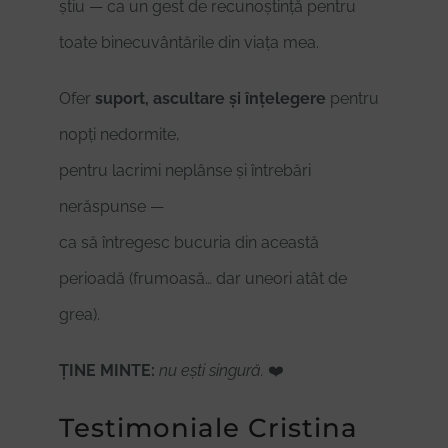
știu — ca un gest de recunoștință pentru
toate binecuvântările din viața mea.
Ofer
suport, ascultare și înțelegere
pentru
nopți nedormite,
pentru lacrimi neplânse și întrebări
nerăspunse —
ca să întregesc bucuria din această
perioadă (frumoasă… dar uneori atât de
grea).
ȚINE MINTE:
nu ești singură.
❤️
Testimoniale Cristina