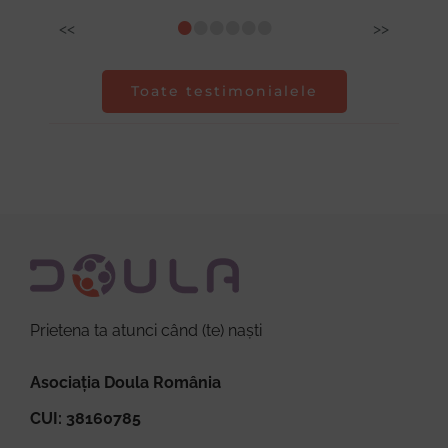
•
•
•
•
•
•
<<
>>
Toate testimonialele
Prietena ta atunci când (te) naști
Asociația Doula România
CUI: 38160785