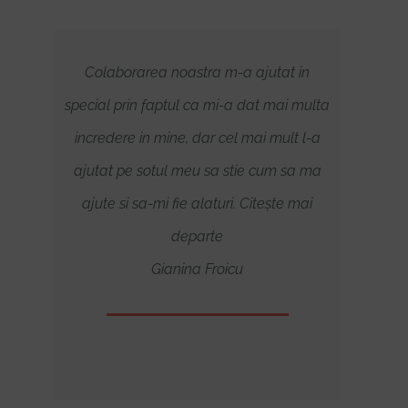
 38
Colaborarea noastra m-a ajutat in
Fiind 
de o
special prin faptul ca mi-a dat mai multa
fr
t cu
incredere in mine, dar cel mai mult l-a
durer
ramas
ajutat pe sotul meu sa stie cum sa ma
fii
 in
ajute si sa-mi fie alaturi. Citește mai
timp
nta
departe
arte
Gianina Froicu