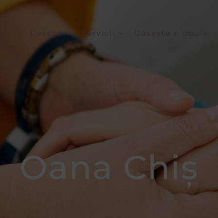
Despre
Servicii
Găsește o doula
Oana Chiș