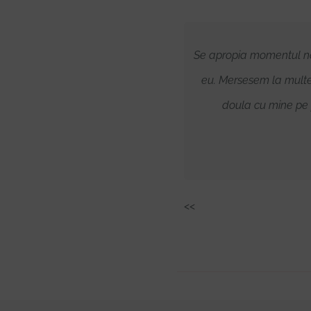
ste în primul rând un om cald,
Se apropia momentul naș
i departe
eu. Mersesem la multe
doula cu mine pe p
<<