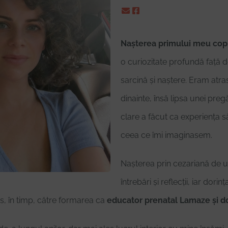
Nașterea primului meu copi
o curiozitate profundă față 
sarcină și naștere. Eram atra
dinainte, însă lipsa unei pregăt
clare a făcut ca experiența să
ceea ce îmi imaginasem.
Nașterea prin cezariană de u
întrebări și reflecții, iar dori
, în timp, către formarea ca
educator prenatal Lamaze și do