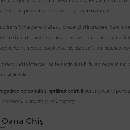
-a lungul anilor, dar mai ales lucrul interior cu mine însămi,
să îmi aduc pe lume al doilea copil pe
cale naturală
.
nd transformatoare, trăită cu prezență și încredere, care mi-
tere și cât de mult influențează aceasta începutul maternității
xperiențe frumoase, conștiente, de care să își amintească cu 
 îți răspund la întrebări, să te susțin și să îți fiu aproape atunc
reușitele tale.
regătirea personală și sprijinul potrivit
sunt necesare pentru 
încredere, blândețe și recunoștință.
 Oana Chiș