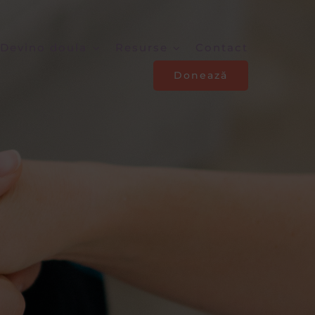
Devino doula
Resurse
Contact
Donează