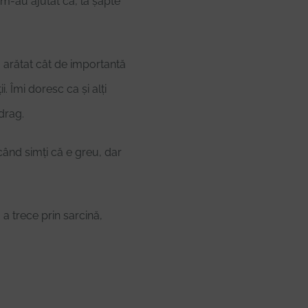
 m-au ajutat ca, la șapte
a arătat cât de importantă
. Îmi doresc ca și alți
drag.
i când simți că e greu, dar
a trece prin sarcină,