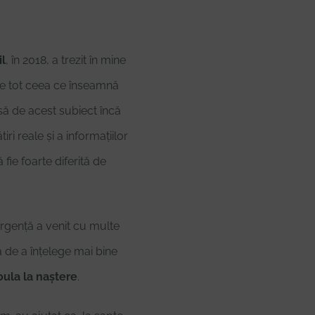
l
, în 2018, a trezit în mine
de tot ceea ce înseamnă
să de acest subiect încă
iri reale și a informațiilor
 fie foarte diferită de
rgență a venit cu multe
nța de a înțelege mai bine
ula la naștere
.