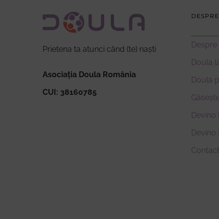
DESPRE
Despre
Prietena ta atunci când (te) naști
Doula l
Asociația Doula România
Doula 
CUI: 38160785
Găsește
Devino 
Devino
Contac