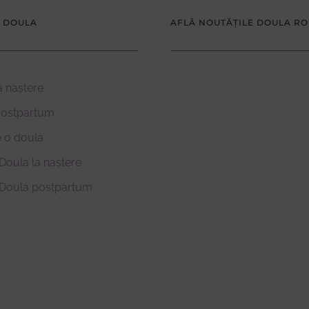
 DOULA
AFLĂ NOUTĂȚILE DOULA R
a naștere
postpartum
 o doula
Doula la naștere
 Doula postpartum
t