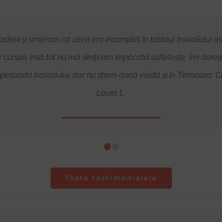
terii și simțeam că ceva era incomplet în tabloul travaliului
 cursuri, însă tot nu mă simțeam împăcată sufletește. Îmi dore
erioada travaliului, dar nu știam dacă există și în Timișoara. 
Laura L.
•
•
Toate testimonialele