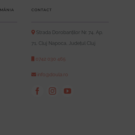
OMÂNIA
CONTACT
Strada Dorobanților Nr. 74, Ap.
71, Cluj Napoca, Județul Cluj
0742 030 465
info@doula.ro