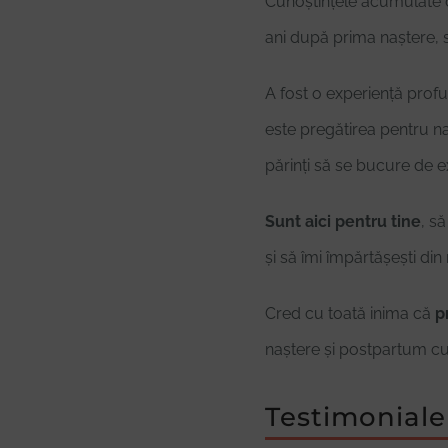
Cunoștințele acumulate de
ani după prima naștere, 
A fost o experiență profu
este pregătirea pentru naș
părinți să se bucure de e
Sunt aici pentru tine
, să
și să îmi împărtășești din 
Cred cu toată inima că
p
naștere și postpartum cu 
Testimoniale