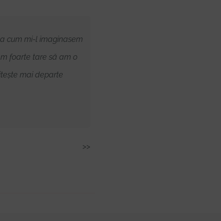
 așa cum mi-l imaginasem
O recomand cu mare drag pe Oa
am foarte tare să am o
răbdător
Citește mai departe
>>