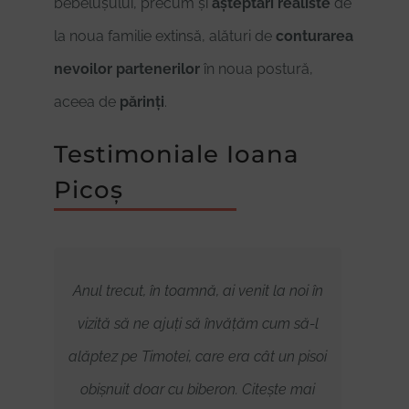
bebelușului, precum și
așteptări realiste
de
la noua familie extinsă, alături de
conturarea
nevoilor partenerilor
în noua postură,
aceea de
părinți
.
Testimoniale Ioana
Picoș
și
Anul trecut, în toamnă, ai venit la noi în
Mulțu
ție.
vizită să ne ajuți să învățăm cum să-l
primi
c că
alăptez pe Timotei, care era cât un pisoi
mai t
obișnuit doar cu biberon. Citește mai
a f