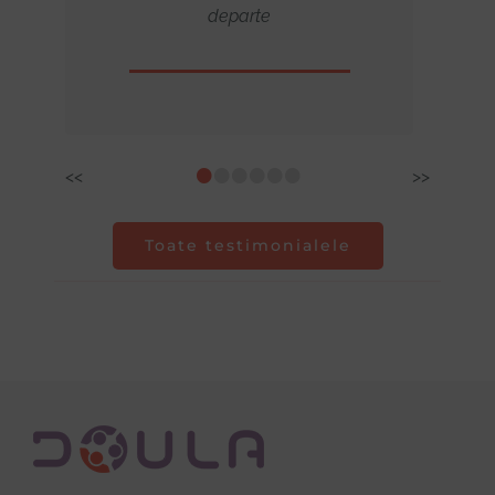
 te
departe
•
•
•
•
•
•
<<
>>
Toate testimonialele