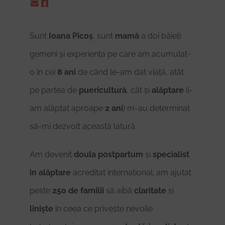
Sunt
Ioana Picoș
, sunt
mamă
a doi băieți
gemeni și experiența pe care am acumulat-
o în cei
8 ani
de când le-am dat viață, atât
pe partea de
puericultură
, cât și
alăptare
(i-
am alăptat aproape
2 ani
) m-au determinat
să-mi dezvolt această latură.
Am devenit
doula postpartum
și
specialist
în alăptare
acreditat internațional; am ajutat
peste
250 de familii
să aibă
claritate
și
liniște
în ceea ce privește nevoile