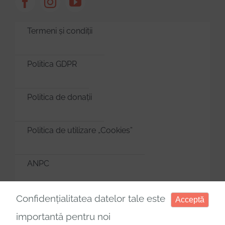
Termeni și condiții
Politica GDPR
Politica de donații
Politica de utilizare „Cookies”
ANPC
Manager de cookies
Confidențialitatea datelor tale este
Acceptă
importantă pentru noi