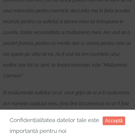
unul miraculos pentru mamica, deci iata-ma in fata acestei
recenzii, pentru ca sufletul si starea mea sa transpuna in
cuvinte, toata recunostinta si multumirea mea. Am vrut sa o
prezint frumos, pentru ca merita dar si concis pentru cele ce
vor apela pe viitor la ea. As fi vrut sa am cuvintele unui
scriitor, dar tot ce simt, la finalul recenziei, este "Multumesc,
Carmen!"
Iti multumeste sufletul ca ai avut grija de el si-ti multumesc
si-n numele copilului meu, fara tine tot procesul nu ar fi fost
atat de usor. Iti trimitem zambete, pupici, multumiri si
Confidențialitatea datelor tale este
Acceptă
imbratisari !"
importantă pentru noi