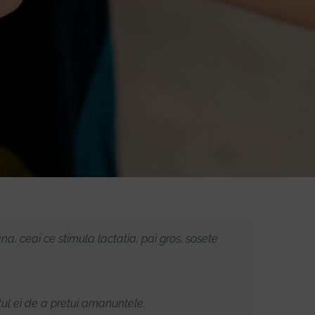
, ceai ce stimula lactatia, pai gros, sosete
ntul ei de a pretui amanuntele.