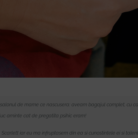
t salonul de mame ce nascusera: aveam bagajul complet, cu cana
aduc aminte cat de pregatita psihic eram!
 Scarlett iar eu ma infruptasem din ea si cunostintele ei si tale