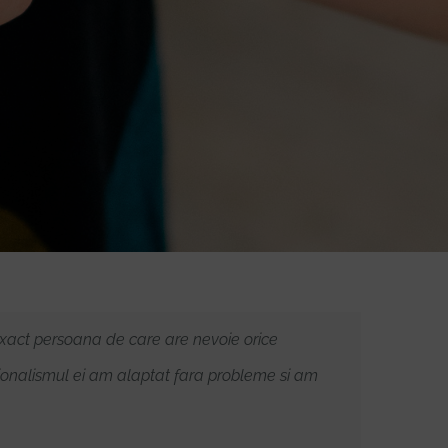
exact persoana de care are nevoie orice
ionalismul ei am alaptat fara probleme si am