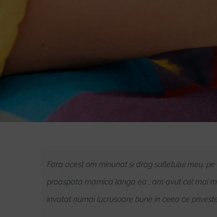
Fara acest om minunat si drag sufletului meu, pe
proaspata mamica langa ea , am avut cel mai mare
invatat numai lucrusoare bune in ceea ce privest