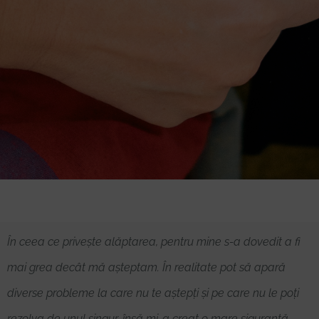
În ceea ce privește alăptarea, pentru mine s-a dovedit a fi
mai grea decât mă așteptam. În realitate pot să apară
diverse probleme la care nu te aștepți și pe care nu le poți
rezolva de unul singur, însă mi-a creat o mare siguranță