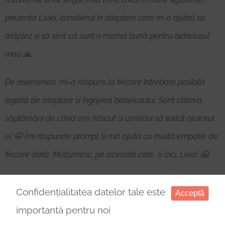
prezența Liviei, consilierul în alăptare care m-a ajutat să
alăptez și să simt că sunt o mamă bună pentru bebelușul
meu 🙏
De asemenea, mi-a răspuns la fiecare întrebare posibilă
legată de alăptare și îngrijirea bebelușului. Sunt câteva
săptămâni de când am născut și continui să solicit ajutorul
ei. 🤭 Îmi răspunde prompt și mă ajută cu multă empatie de
fiecare dată. Mulțumesc, pe această cale, și aici, Livia! 🤗
Și îți doresc să ajuți și să faci fericite cât mai multe mămici,
Confidențialitatea datelor tale este
Acceptă
așa cum ai făcut cu mine🙏🤗
importantă pentru noi
Florina Laita