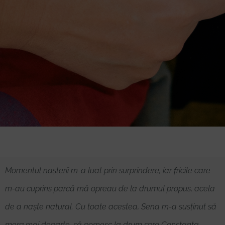
Momentul nașterii m-a luat prin surprindere, iar fricile care
m-au cuprins parcă mă opreau de la drumul propus, acela
de a naște natural. Cu toate acestea, Sena m-a susținut să
merg mai departe, să pornesc la drum spre Constanța