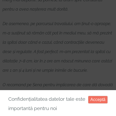
pentru a avea nașterea mult dorită.
De asemenea, pe parcursul travaliului, am ținut-o aproape;
m-a susținut să rămân cât pot în mediul meu, să mă prezint
la spital doar când e cazul, când contracțiile deveneau
dese și regulate. A fost perfect: m-am prezentat la spital cu
dilatație 7–8 cm, iar în 2 ore am născut minunea care astăzi
are 1 an și 4 luni și ne umple inimile de bucurie.
O recomand pe Sena pentru implicarea de care dă dovadă
și pentru susținerea pe care o oferă mămicii prin prisma
Confidențialitatea datelor tale este
Acceptă
experienței acumulate.
importantă pentru noi
Minodora