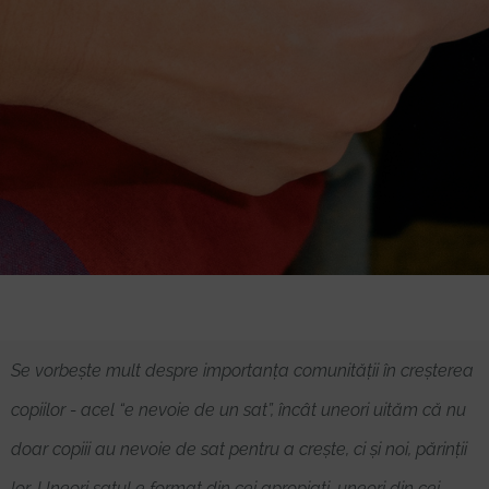
Se vorbește mult despre importanța comunității în creșterea
copiilor - acel “e nevoie de un sat”, încât uneori uităm că nu
doar copiii au nevoie de sat pentru a crește, ci și noi, părinții
lor. Uneori satul e format din cei apropiați, uneori din cei