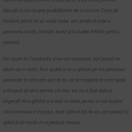
discuții cu ea despre posibilitatea de a locui la Casa de
Naștere până ce se naște bebe, am simțit că este o
persoană caldă, blândă, bună și cu iubire infinită pentru
oameni.
Am ajuns la Constanța și ne-am cunoscut, dar parcă ne
știam de-o viață. M-a ajutat și m-a ghidat pe tot parcursul
perioadei în care am stat la ea, iar în noaptea în care bebe
a început să dea semne că vine, ea mi-a fost alături
negreșit! M-a ghidat și a stat cu mine pentru a mă susține
când travaliul a început. Apoi, alături tot de ea, am plecat la
spital și de acolo m-a preluat moașa.