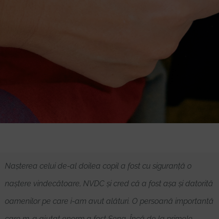
Nașterea celui de-al doilea copil a fost cu siguranță o
naștere vindecătoare, NVDC și cred că a fost așa și datorită
oamenilor pe care i-am avut alături. O persoană importantă
care m-a ajutat enorm a fost Sena. Încă de la primele