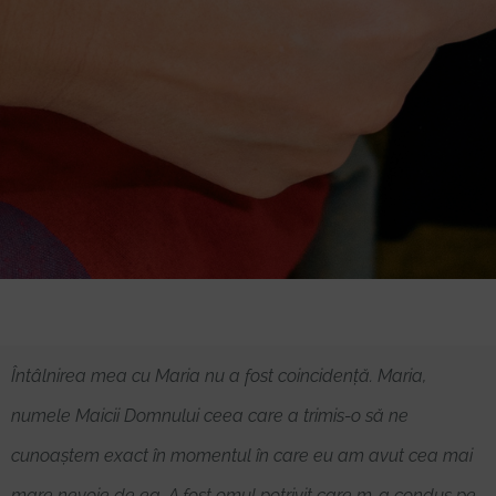
Întâlnirea mea cu Maria nu a fost coincidență. Maria,
numele Maicii Domnului ceea care a trimis-o să ne
cunoaștem exact în momentul în care eu am avut cea mai
mare nevoie de ea. A fost omul potrivit care m-a condus pe