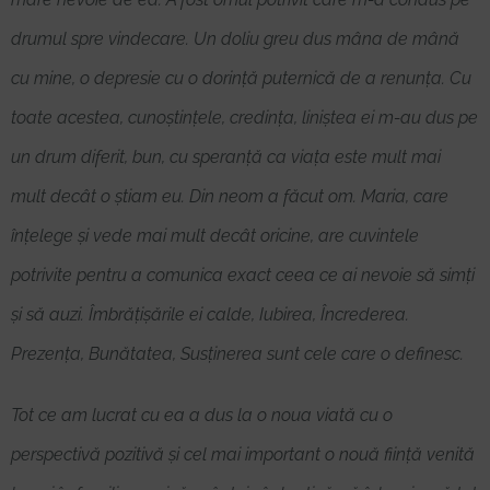
drumul spre vindecare. Un doliu greu dus mâna de mână
cu mine, o depresie cu o dorință puternică de a renunța. Cu
toate acestea, cunoștințele, credința, liniștea ei m-au dus pe
un drum diferit, bun, cu speranță ca viața este mult mai
mult decât o știam eu. Din neom a făcut om. Maria, care
înțelege și vede mai mult decât oricine, are cuvintele
potrivite pentru a comunica exact ceea ce ai nevoie să simți
și să auzi. Îmbrățișările ei calde, Iubirea, Încrederea.
Prezența, Bunătatea, Susținerea sunt cele care o definesc.
Tot ce am lucrat cu ea a dus la o noua viată cu o
perspectivă pozitivă și cel mai important o nouă ființă venită