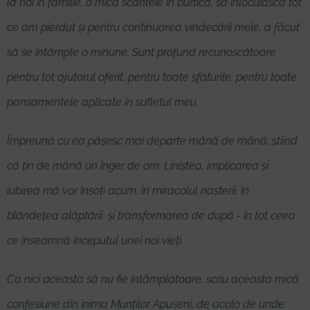
la noi în familie, o mică scânteie în burtică, să înlocuiască tot
ce am pierdut și pentru continuarea vindecării mele, a făcut
să se întâmple o minune. Sunt profund recunoscătoare
pentru tot ajutorul oferit, pentru toate sfaturile, pentru toate
pansamentele aplicate în sufletul meu.
Împreună cu ea pășesc mai departe mână de mână, știind
că țin de mână un înger de om. Liniștea, implicarea și
iubirea mă vor însoți acum, în miracolul nașterii, în
blândețea alăptării și transformarea de după - în tot ceea
ce înseamnă începutul unei noi vieți.
Ca nici aceasta să nu fie întâmplătoare, scriu aceasta mică
confesiune din inima Munților Apuseni, de acolo de unde