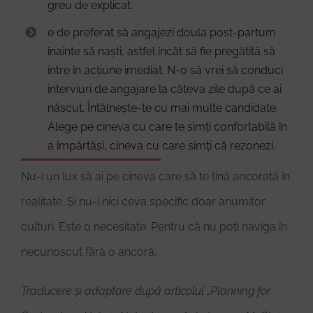
greu de explicat.
e de preferat să angajezi doula post-partum
înainte să naști, astfel încât să fie pregătită să
intre în acțiune imediat. N-o să vrei să conduci
interviuri de angajare la câteva zile după ce ai
născut. Întâlnește-te cu mai multe candidate.
Alege pe cineva cu care te simți confortabilă în
a împărtăși, cineva cu care simți că rezonezi.
Nu-i un lux să ai pe cineva care să te țină ancorată în
realitate. Și nu-i nici ceva specific doar anumitor
culturi. Este o necesitate. Pentru că nu poți naviga în
necunoscut fără o ancoră.
Traducere și adaptare după articolul „Planning for