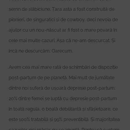
semn de slăbiciune. Țara asta a fost construită de
pionieri, de singuratici și de cowboy, deci nevoia de
ajutor cu un nou-născut ar fi fost o mare povară în
cele mai multe cazuri. Așa că ne-am descurcat. Și
încă ne descurcăm. Oarecum.
Avem cea mai mare rată de schimbări de dispoziție
post-partum de pe planetă. Mai mult de jumătate
dintre noi suferă de ușoară depresie post-partum.
20% dintre femei se luptă cu depresie post-partum
în toată regula, o boală debilitantă și sfâșietoare, ce
este 100% tratabilă și 99% preventibilă. Și majoritatea
cazurilor nici măcar nu se anunță. Pentru că suntem