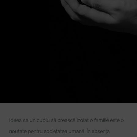
Donează
Ideea ca un cuplu să crească izolat o familie este o
noutate pentru societatea umană. În absența