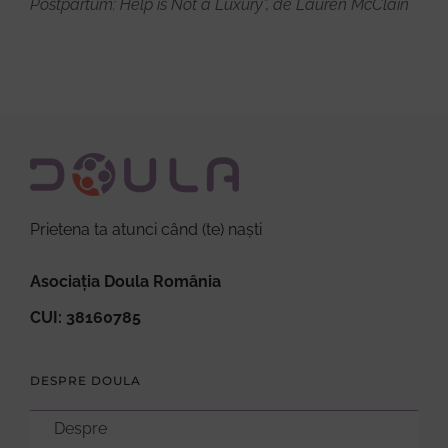
Postpartum: Help is Not a Luxury”, de Lauren McClain
Prietena ta atunci când (te) naști
Asociația Doula România
CUI: 38160785
DESPRE DOULA
Despre