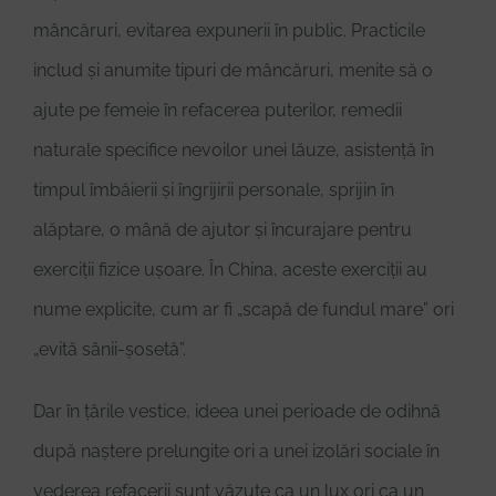
mâncăruri, evitarea expunerii în public. Practicile
includ și anumite tipuri de mâncăruri, menite să o
ajute pe femeie în refacerea puterilor, remedii
naturale specifice nevoilor unei lăuze, asistență în
timpul îmbăierii și îngrijirii personale, sprijin în
alăptare, o mână de ajutor și încurajare pentru
exerciții fizice ușoare. În China, aceste exerciții au
nume explicite, cum ar fi „scapă de fundul mare” ori
„evită sânii-șosetă”.
Dar în țările vestice, ideea unei perioade de odihnă
după naștere prelungite ori a unei izolări sociale în
vederea refacerii sunt văzute ca un lux ori ca un