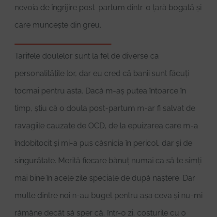
nevoia de îngrijire post-partum dintr-o țară bogată și
care muncește din greu.
Tarifele doulelor sunt la fel de diverse ca
personalitățile lor, dar eu cred că banii sunt făcuți
tocmai pentru asta. Dacă m-aș putea întoarce în
timp, știu că o doula post-partum m-ar fi salvat de
ravagiile cauzate de OCD, de la epuizarea care m-a
îndobitocit și mi-a pus căsnicia în pericol, dar și de
singurătate. Merită fiecare bănuț numai ca să te simți
mai bine în acele zile speciale de după naștere. Dar
multe dintre noi n-au buget pentru așa ceva și nu-mi
rămâne decât să sper că, într-o zi, costurile cu o