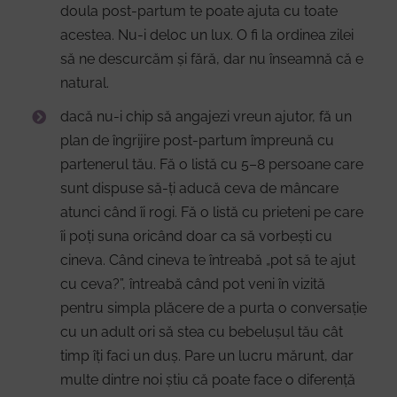
doula post-partum te poate ajuta cu toate
acestea. Nu-i deloc un lux. O fi la ordinea zilei
să ne descurcăm și fără, dar nu înseamnă că e
natural.
dacă nu-i chip să angajezi vreun ajutor, fă un
plan de îngrijire post-partum împreună cu
partenerul tău. Fă o listă cu 5–8 persoane care
sunt dispuse să-ți aducă ceva de mâncare
atunci când îi rogi. Fă o listă cu prieteni pe care
îi poți suna oricând doar ca să vorbești cu
cineva. Când cineva te întreabă „pot să te ajut
cu ceva?”, întreabă când pot veni în vizită
pentru simpla plăcere de a purta o conversație
cu un adult ori să stea cu bebelușul tău cât
timp îți faci un duș. Pare un lucru mărunt, dar
multe dintre noi știu că poate face o diferență