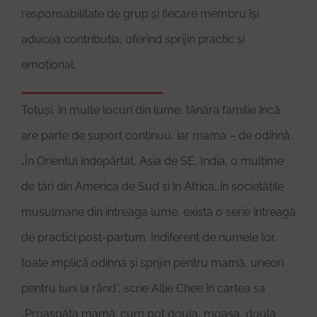
responsabilitate de grup și fiecare membru își
aducea contribuția, oferind sprijin practic și
emoțional.
Totuși, în multe locuri din lume, tânăra familie încă
are parte de suport continuu, iar mama – de odihnă.
„În Orientul îndepărtat, Asia de SE, India, o mulțime
de țări din America de Sud și în Africa, în societățile
musulmane din întreaga lume, există o serie întreagă
de practici post-partum. Indiferent de numele lor,
toate implică odihnă și sprijin pentru mamă, uneori
pentru luni la rând”, scrie Allie Chee în cartea sa
„Proaspăta mamă: cum pot doula, moașa, doula