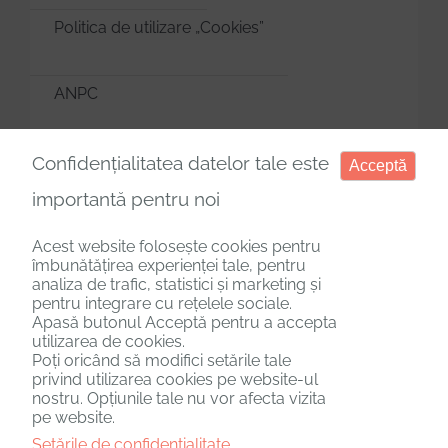
Politica de utilizare „Cookies”
ANPC
Manager de cookies
Confidențialitatea datelor tale este
Acceptă
importantă pentru noi
Acest website folosește cookies pentru
îmbunătățirea experienței tale, pentru
analiza de trafic, statistici și marketing și
Copyright © 2025. Toate drepturile rezervate.
pentru integrare cu rețelele sociale.
Apasă butonul Acceptă pentru a accepta
utilizarea de cookies.
Poți oricând să modifici setările tale
privind utilizarea cookies pe website-ul
nostru. Opțiunile tale nu vor afecta vizita
pe website.
Setările de confidențialitate