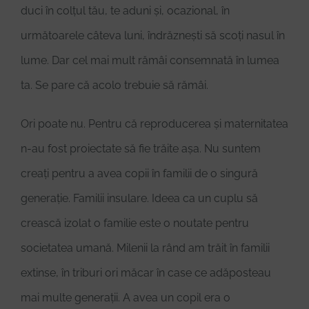
duci în colțul tău, te aduni și, ocazional, în
următoarele câteva luni, îndrăznești să scoți nasul în
lume. Dar cel mai mult rămâi consemnată în lumea
ta. Se pare că acolo trebuie să rămâi.
Ori poate nu. Pentru că reproducerea și maternitatea
n-au fost proiectate să fie trăite așa. Nu suntem
creați pentru a avea copii în familii de o singură
generație. Familii insulare. Ideea ca un cuplu să
crească izolat o familie este o noutate pentru
societatea umană. Milenii la rând am trăit în familii
extinse, în triburi ori măcar în case ce adăposteau
mai multe generații. A avea un copil era o