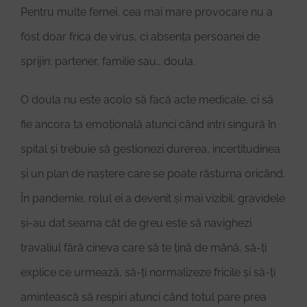
Pentru multe femei, cea mai mare provocare nu a
fost doar frica de virus, ci absența persoanei de
sprijin: partener, familie sau… doula.
O doula nu este acolo să facă acte medicale, ci să
fie ancora ta emoțională atunci când intri singură în
spital și trebuie să gestionezi durerea, incertitudinea
și un plan de naștere care se poate răsturna oricând.
În pandemie, rolul ei a devenit și mai vizibil: gravidele
și-au dat seama cât de greu este să navighezi
travaliul fără cineva care să te țină de mână, să-ți
explice ce urmează, să-ți normalizeze fricile și să-ți
amintească să respiri atunci când totul pare prea