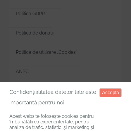
Politica GDPR
Politica de donații
Politica de utilizare „Cookies”
ANPC
Manager de cookies
Confidențialitatea datelor tale este
Acceptă
importantă pentru noi
Acest website folosește cookies pentru
îmbunătățirea experienței tale, pentru
analiza de trafic, statistici și marketing și