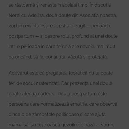
se răstoarnă și renaște în același timp. În discuția
Norei cu Adelina, două doule din Asociația noastră,
vorbim exact despre acest loc fragil — perioada
postpartum — și despre rolul profund al unei doule
într-o perioadă în care femeia are nevoie, mai mult
ca oricând, să fie conținută, văzută și protejată.
Adevărul este că pregătirea teoretică nu te poate
feri de șocul maternității. Dar prezența unei doule
poate atenua căderea. Doula postpartum este
persoana care normalizează emoțiile, care observă
dincolo de zâmbetele politicoase și care ajută
mama să-și recunoască nevoile de bază — somn,