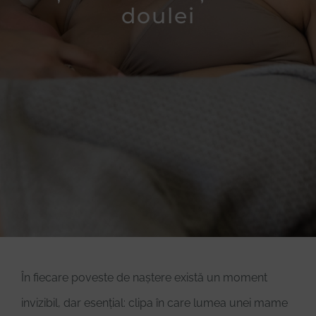
doulei
Donează
În fiecare poveste de naștere există un moment
invizibil, dar esențial: clipa în care lumea unei mame