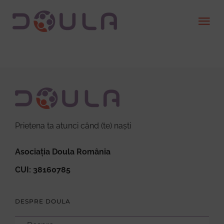
Skip
Tog
to
Nav
content
Despre
Servicii
Găsește o doula
Prietena ta atunci când (te) naști
Asociația Doula România
Devino doula
CUI: 38160785
Resurse
DESPRE DOULA
Contact