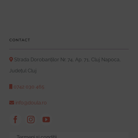
CONTACT
Strada Dorobanților Nr. 74, Ap. 71, Cluj Napoca,
Județul Cluj
0742 030 465
info@doula.ro
Termeni și condiții