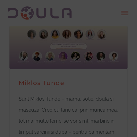
Skip
Tog
to
Nav
content
Despre
Servicii
Găsește o doula
Miklos Tunde
Devino doula
Sunt Miklos Tunde – mama, sotie, doula si
maseuza. Cred cu tarie ca, prin munca mea,
Resurse
tot mai multe femei se vor simti mai bine in
timpul sarcinii si dupa – pentru ca meritam
Contact