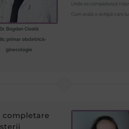
Unde se completează roluril
Cum arată o echipă care lu
Dr. Bogdan Cioată
ic primar obstetrică-
ginecologie
o completare
șterii