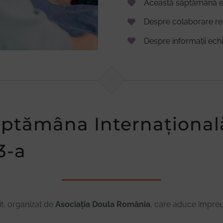
Această săptămână es
Despre colaborare re
Despre informații echil
ăptămâna Internațional
3-a
t, organizat de
Asociația Doula România
, care aduce împre