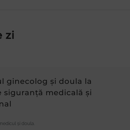
 zi
l ginecolog și doula la
e siguranță medicală și
nal
medicul și doula.