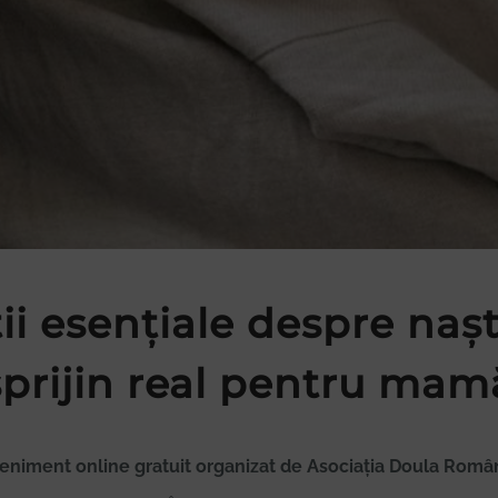
ții esențiale despre naș
sprijin real pentru mam
eniment online gratuit organizat de Asociația Doula Româ