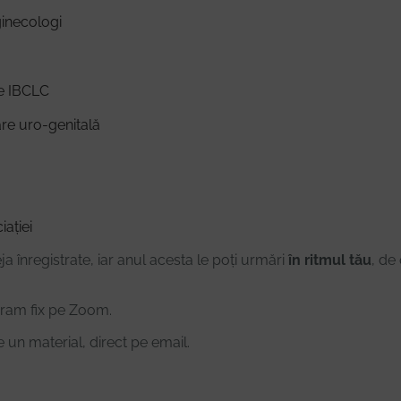
ginecologi
re IBCLC
are uro-genitală
iației
ja înregistrate, iar anul acesta le poți urmări
în ritmul tău
, de 
ram fix pe Zoom.
e un material, direct pe email.