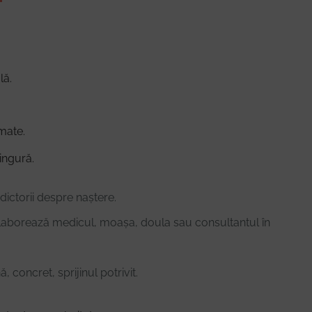
lă.
rmate.
singură.
dictorii despre naștere.
olaborează medicul, moașa, doula sau consultantul în
, concret, sprijinul potrivit.