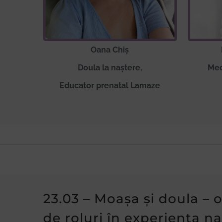
Oana Chiș
Doula la naștere,
Med
Educator prenatal Lamaze
23.03 – Moașa și doula – 
de roluri în experiența na