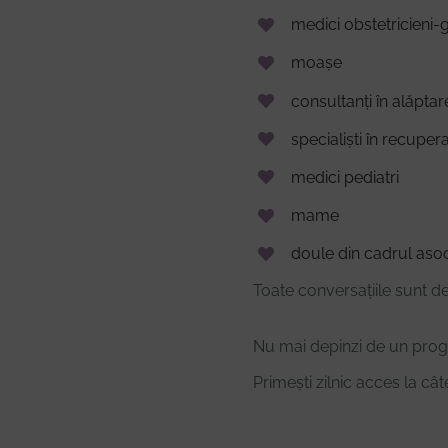
medici obstetricieni-
moașe
consultanți în alăpta
specialiști în recuper
medici pediatri
mame
doule din cadrul asoc
Toate conversațiile sunt de
Nu mai depinzi de un prog
Primești zilnic acces la cât