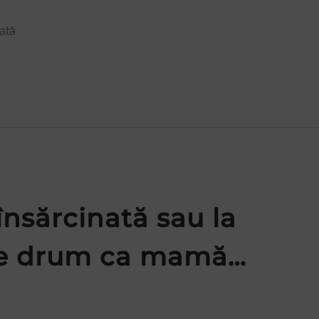
cată
însărcinată sau la
de drum ca mamă…