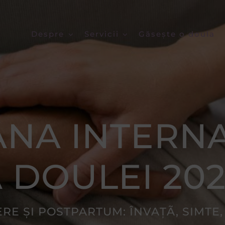
Despre
Servicii
Găsește o doula
NA INTERN
 DOULEI 20
RE ȘI POSTPARTUM: ÎNVAȚÃ, SIMTE,