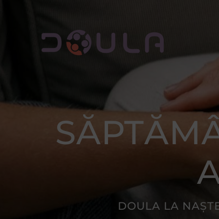
Skip
to
content
SĂPTĂMÂ
A
DOULA LA NAȘTE