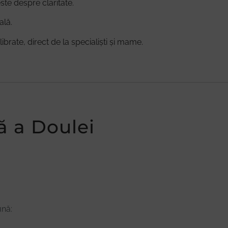
te despre claritate.
ală.
ibrate, direct de la specialiști și mame.
ă a Doulei
ună: