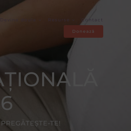
Devino doula
Resurse
Contact
Donează
AȚIONALĂ
26
 PREGĂTEȘTE-TE!