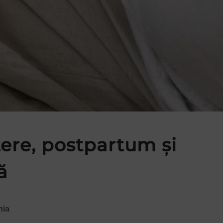
tere, postpartum și
ă
nia