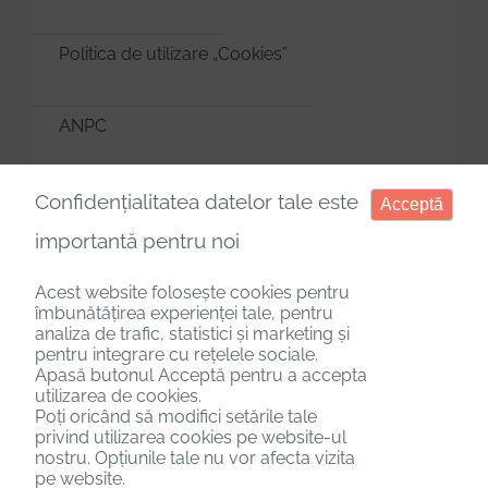
Politica de utilizare „Cookies”
ANPC
Manager de cookies
Confidențialitatea datelor tale este
Acceptă
importantă pentru noi
Acest website folosește cookies pentru
îmbunătățirea experienței tale, pentru
analiza de trafic, statistici și marketing și
Copyright © 2025. Toate drepturile rezervate.
pentru integrare cu rețelele sociale.
Apasă butonul Acceptă pentru a accepta
utilizarea de cookies.
Poți oricând să modifici setările tale
privind utilizarea cookies pe website-ul
nostru. Opțiunile tale nu vor afecta vizita
pe website.