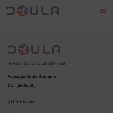
Skip
Tog
to
Nav
content
Despre
Servicii
Găsește o doula
Prietena ta atunci când (te) naști
Asociația Doula România
Devino doula
CUI: 38160785
Resurse
DESPRE DOULA
Contact