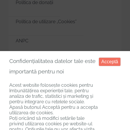
Politica de donații
Politica de utilizare „Cookies”
ANPC
Manager de cookies
Confidențialitatea datelor tale este
Acceptă
importantă pentru noi
Acest website folosește cookies pentru
îmbunătățirea experienței tale, pentru
analiza de trafic, statistici și marketing și
Copyright © 2025. Toate drepturile rezervate.
pentru integrare cu rețelele sociale.
Apasă butonul Acceptă pentru a accepta
utilizarea de cookies.
Poți oricând să modifici setările tale
privind utilizarea cookies pe website-ul
nostru. Opțiunile tale nu vor afecta vizita