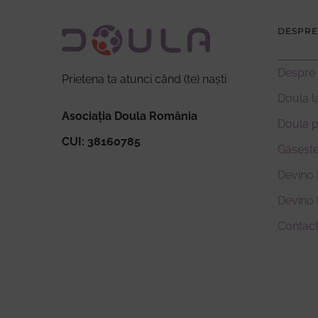
DESPRE
Despre
Prietena ta atunci când (te) naști
Doula l
Asociația Doula România
Doula 
CUI: 38160785
Găsește
Devino 
Devino
Contac