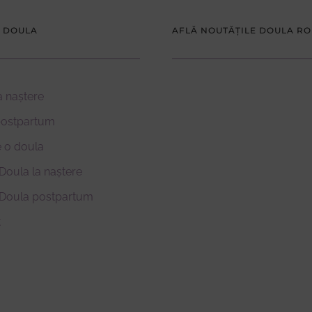
 DOULA
AFLĂ NOUTĂȚILE DOULA R
a naștere
postpartum
 o doula
Doula la naștere
 Doula postpartum
t