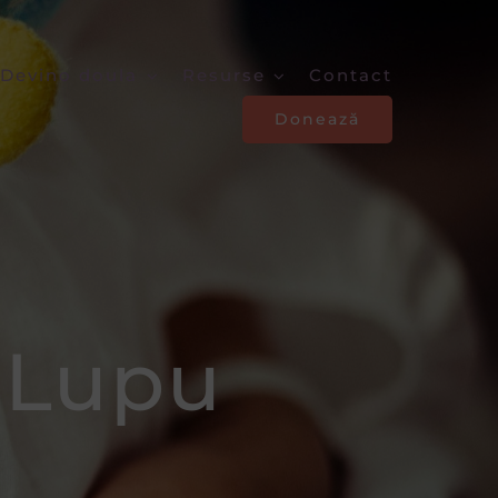
Devino doula
Resurse
Contact
Donează
 Lupu