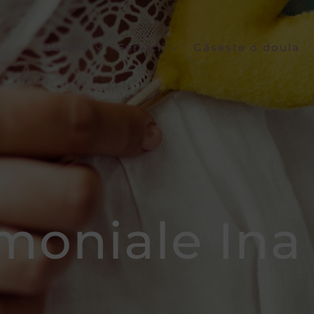
Despre
Servicii
Găsește o doula
imoniale Ina