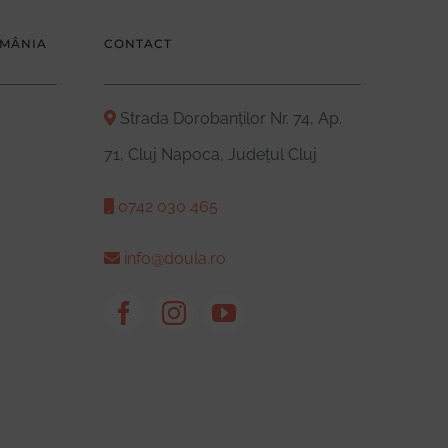
OMÂNIA
CONTACT
Strada Dorobanților Nr. 74, Ap.
71, Cluj Napoca, Județul Cluj
0742 030 465
info@doula.ro