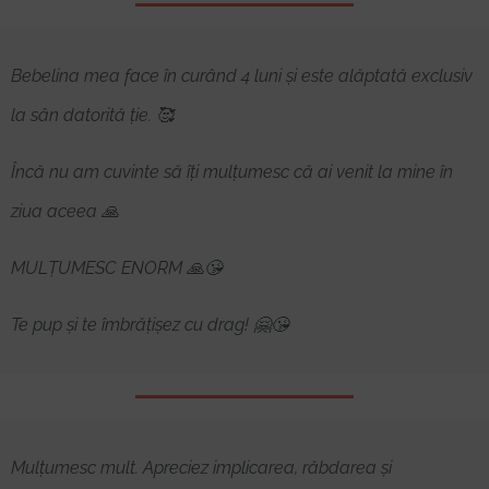
Bebelina mea face în curând 4 luni și este alăptată exclusiv
la sân datorită ție. 🥰
Încă nu am cuvinte să îți mulțumesc că ai venit la mine în
ziua aceea 🙏
MULȚUMESC ENORM 🙏😘
Te pup și te îmbrățișez cu drag! 🤗😘
Mulțumesc mult. Apreciez implicarea, răbdarea și