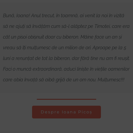
Bună, Ioana! Anul trecut, în toamnă, ai venit la noi în vizită
să ne ajuți să învățăm cum să-l alăptez pe Timotei, care era
cât un pisoi obișnuit doar cu biberon. Mâine face un an și
vreau să îți mulțumesc de un milion de ori. Aproape pe la 5
luni a renunțat de tot la biberon, dar fără tine nu am fi reușit.
Faci o muncă extraordinară, aduci liniște în viețile oamenilor
care abia învață să aibă grijă de un om nou. Mulțumesc!!!
Despre Ioana Picoș