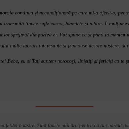
orala continua și necondiționată pe care mi-a oferit-o, pentru
 transmită liniște sufleteasca, blandete și iubire. Îi mulțumes
t tot sprijinul din partea ei. Pot spune ca și până în momentu
vățat multe lucruri interesante și frumoase despre naștere, dar
 Bebe, eu și Tati suntem norocoși, liniștiți și fericiți ca te 
ea fetitei noastre. Sunt foarte mâ
ndra
̆ pentru că
am na
̆scut n