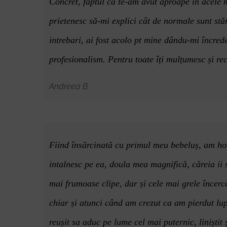
Concret, faptul ca te-am avut aproape în acele 
prietenesc să-mi explici cât de normale sunt stă
intrebari, ai fost acolo pt mine dându-mi î
ncred
profesionalism. Pentru toate îți mulțumesc și re
Andreea B.
Fiind însărcinată cu primul meu bebeluș, am hotă
intalnesc pe ea, doula mea magnifică, căreia ii 
mai frumoase clipe, dar și cele mai grele încerc
chiar și atunci când am crezut ca am pierdut lup
reușit sa aduc pe lume cel mai puternic, liniștit 