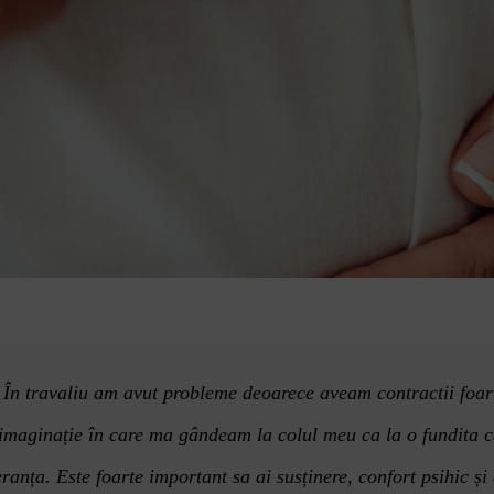
În travaliu am avut probleme deoarece aveam contractii foart
 imaginaț
ie
î
n care ma g
ândeam la colul meu ca la o fundita c
eranța. Este foarte important sa ai susținere, confort psihic ș
i