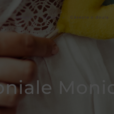
Despre
Servicii
Găsește o doula
oniale Moni