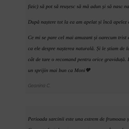
fizic) să pot să
reu
șesc să mă adun și să nasc na
După naștere tot la ea am apelat și încă apele
Ce mi se pare cel mai amuzant și oarecum trist e
ca ele despre nașterea naturală. Ș
i le
știam de l
c
ât de tare o recomand pentru orice graviduță. E
un sprijin mai bun ca Moni
🧡
Geanina C.
Perioada sarcinii este una extrem de frumoasa ș