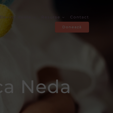
Devino doula
Resurse
Contact
Donează
ca Neda