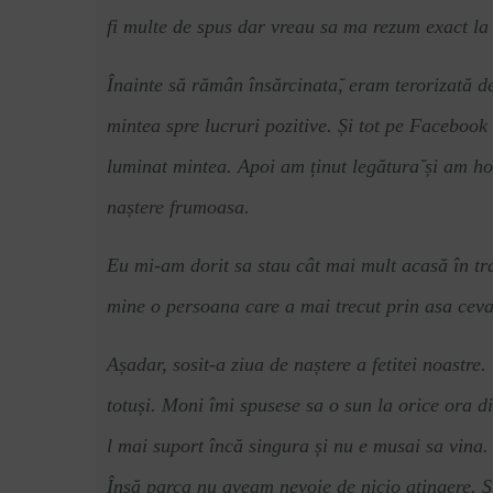
fi multe de spus dar vreau sa ma rezum exact la 
Înainte să rămân însă
rcinata
̆, eram terorizată d
mintea spre lucruri pozitive. Și tot pe Faceboo
luminat mintea. Apoi am ținut legă
tura
̆ și am h
naștere frumoasa.
Eu mi-am dorit sa stau cât mai mult acasă în tra
mine o persoana care a mai trecut prin asa ceva
Așadar, sosit-a ziua de naștere a fetitei noast
totuș
i. Moni
îmi spusese sa o sun la orice ora di
l mai suport încă singura și nu e musai sa vina.
Însă parca nu aveam nevoie de nicio atingere. Ș