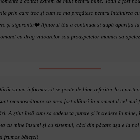
momente a contat extrem de mult pentru mine. Totul a fost nou
rile prin care trec și cum sa ma pregătesc pentru întâlnirea c
ere
și siguranta
❤️
Ajutorul tău a continuat și după
apari
ția l
comand cu drag viitoarelor sau proaspetelor mămici sa apeleze
rât sa ma informez cit se poate de bine referitor la o naștere
sunt recunoscătoare ca ne-a fost alături în momentul cel mai f
ări. A știut însă cum sa sadeasca putere și încredere în mine
ta cu mine însumi și cu sistemul, căci din păcate așa e la noi
și frumos băiețel!