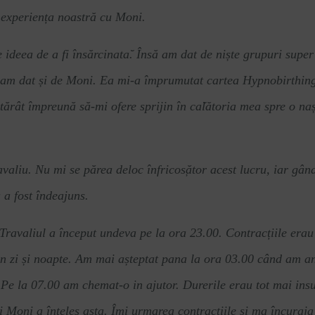
experiența noastră cu Moni.
e ideea de a fi însă
rcinata
̆. Însă am dat de niște grupuri sup
k am dat și de Moni. Ea mi-a împrumutat cartea Hypnobirthing p
otărât împreună să-mi ofere sprijin î
n ca
̆lătoria mea spre o na
valiu. Nu mi se părea deloc î
nfricos
̦ător acest lucru, iar gâ
 a fost îndeajuns.
re. Travaliul a început undeva pe la ora 23.00. Contracțiile er
n zi și noapte. Am mai așteptat pana la ora 03.00 când am an
 Pe la 07.00 am chemat-o in ajutor. Durerile erau tot mai insupo
i Moni a
înțeles asta. Îmi
urmarea contract
̦iile ș
i ma
încuraja 