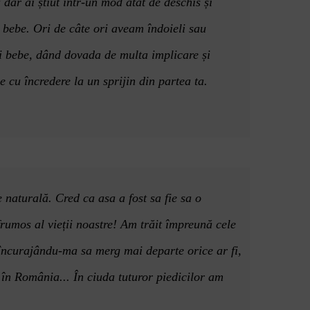
 dar ai ș
tiut
într-un mod atât de deschis și
u bebe. Ori de câte ori aveam îndoieli sau
ui bebe, dând dovada de multa implicare și
 cu încredere la un sprijin din partea ta.
 naturală. Cred ca asa a fost sa fie sa o
rumos al vieții noastre! Am trăit împreună cele
, încurajându-ma sa merg mai departe orice ar fi,
 în România... În ciuda tuturor piedicilor am