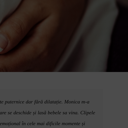
e puternice dar fără dilatație. Monica m-a
are se deschide ș
i las
ă bebele sa vina. Clipele
 emo
ț
ional
în cele mai dificile momente ș
i