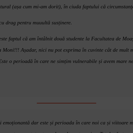
tural (așa cum mi-am dorit), în ciuda faptului că
circumstan
ț
z cu drag pentru muuultă
sus
ținere.
ste faptul că am întâlnit două studente la Facultatea de Moașe
a Moni!!! Așadar, nici nu pot exprima în cuvinte cât de mult m-
ste o perioadă în care ne simțim vulnerabile și avem mare nev
i emo
ț
ionant
ă
dar este
și perioada în care noi ca și viitoare 