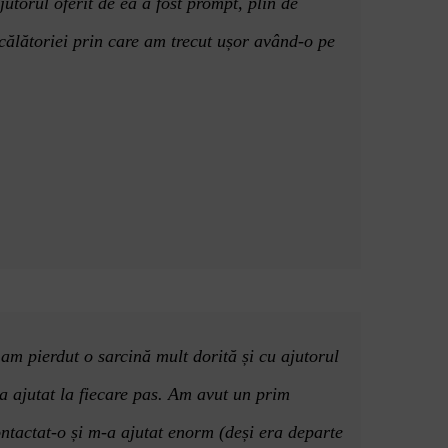
jutorul oferit de ea a fost prom
p
t, plin de
 călătoriei prin care am trecut ușor având-o pe
 am pierdut o sarcină mult dorită și cu ajutorul
-a ajutat la fiecare pas. Am avut un prim
ontactat-o și m-a ajutat enorm (deși era departe