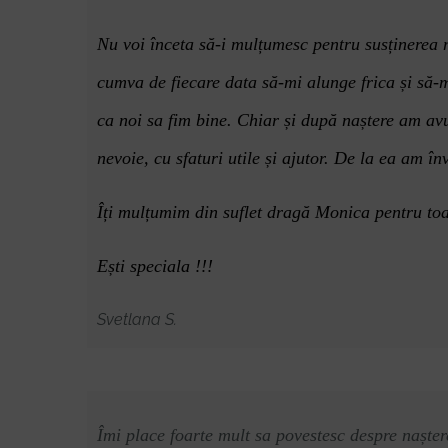
Nu voi înceta să-i mulțumesc pentru susținerea m
cumva de fiecare data să-mi alunge frica și să-mi
ca noi sa fim bine. Chiar și după naștere am avu
nevoie, cu sfaturi utile și ajutor. De la ea am în
Îți mulțumim din suflet dragă Monica pentru toate!
Ești speciala !!!
Svetlana S.
Îmi place foarte mult sa povestesc despre nașter