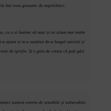
ele îmi erau groaznic de neprielnice.
, cu o zi înainte să nasc ș
i eu
știam mai multe
a ajutat și m-a susținut de-a lungul sarcinii ș
i
oie de sprijin. Și e greu de crezut că poț
i g
ăsi
mămici suntem extrem de sensibile și vulnerabile.