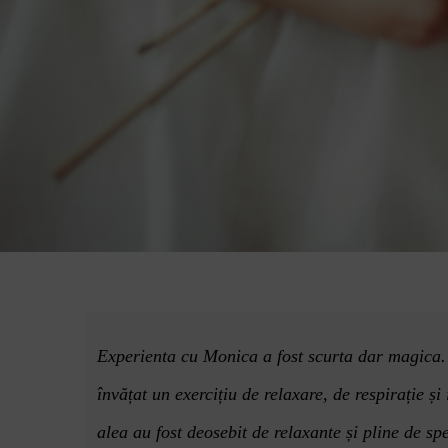
Experienta cu Monica a fost scurta dar magica. 
învăț
at un exerci
ț
iu de relaxare, de respira
ț
ie
și
alea au fost deosebit de relaxante și pline de sp