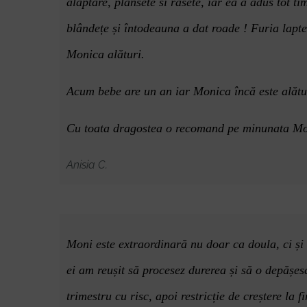
alăptare, plâ
nsete si r
âsete, iar ea a adus tot t
blândețe și întodeauna a dat roade ! Furia laptel
Monica alături.
Acum bebe are un an iar Monica încă este alătur
Cu toata dragostea o recomand pe minunata Mo
Anisia C.
Moni este extraordinar
ă nu doar ca doula, ci și
ei am reușit să procesez durerea și să
o dep
ășes
trimestru cu risc, apoi restricț
ie de cre
ștere la f