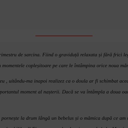
imestru de sarcina. Fiind o graviduță
relaxata
și fără frici 
in momentele copleșitoare pe care le întâmpina orice noua mă
eu , uitându-ma inapoi realizez ca o doula ar fi schimbat ace
mportantul moment al nașterii. Dacă se va întâmpla a doua oară
a pornește la drum lângă un bebelus ș
i o m
ămica după
ce am 