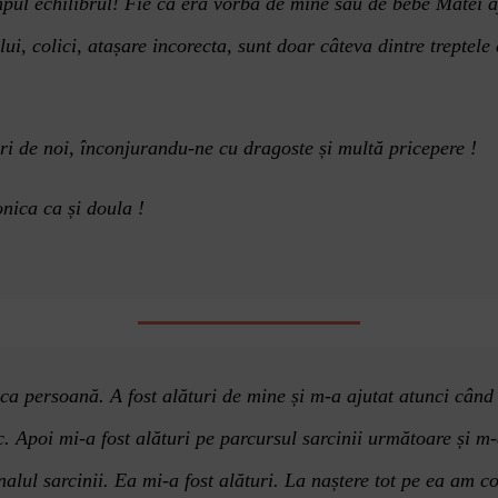
impul echilibrul! Fie ca era vorba de mine sau de bebe Matei a
ui, colici, atașare incorecta, sunt doar câteva dintre treptele
i de noi, î
nconjura
n
du-ne cu dragoste și multă
pricepere !
nica ca ș
i doula !
 ca persoană. A fost alături de mine și m-a ajutat atunci când
c. Apoi mi-a fost alături pe parcursul sarcinii următoare și m
inalul sarcinii. Ea mi-a fost ală
turi. La na
ștere tot pe ea am c