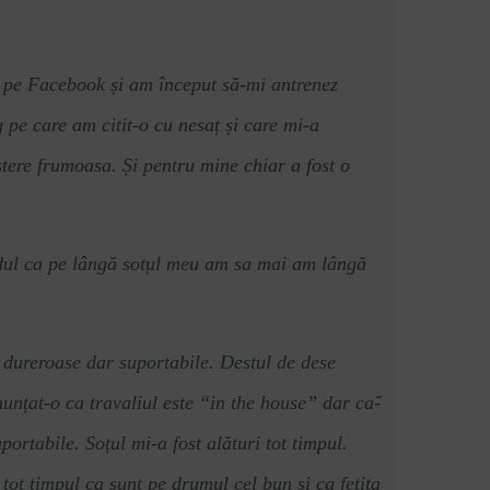
er pe Facebook și am început să-mi antrenez
e care am citit-o cu nesaț și care mi-a
ștere frumoasa. Și pentru mine chiar a fost o
ndul ca pe lângă
sot
̦ul meu am sa mai am lângă
au dureroase dar suportabile. Destul de dese
unțat-o ca travaliul este
“
in the house
”
dar ca
̆-
rtabile. Soțul mi-a fost alături tot timpul.
tot timpul ca sunt pe drumul cel bun și ca fetita