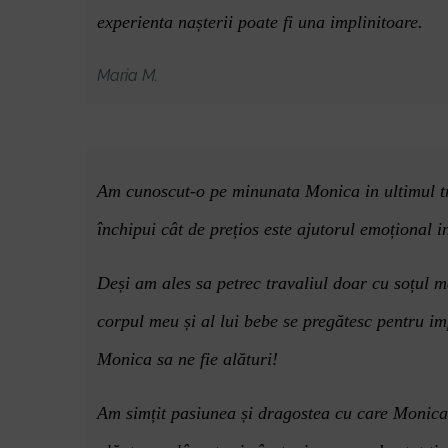
experienta na
șterii poate fi una implinitoare.
Maria M.
Am cunoscut-o pe minunata Monica in ultimul tr
închipui câ
t de pre
țios este ajutorul emoțional 
Deși am ales sa petrec travaliul doar cu soțul m
corpul meu și al lui bebe se pregătesc pentru i
Monica sa ne fie alături!
Am sim
țit pasiunea și dragostea cu care Monic