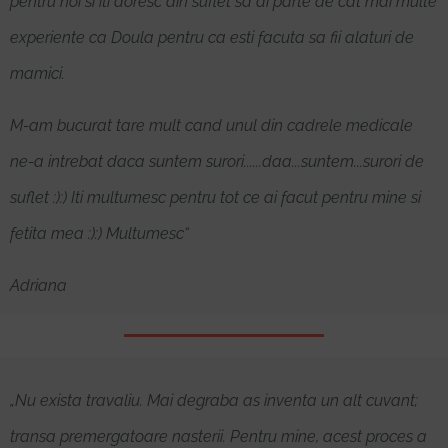
pentru noi si iti doresc din suflet sa ai parte de cat mai multe
experiente ca Doula pentru ca esti facuta sa fii alaturi de
mamici.
M-am bucurat tare mult cand unul din cadrele medicale
ne-a intrebat daca suntem surori......daa...suntem...surori de
suflet :):) Iti multumesc pentru tot ce ai facut pentru mine si
fetita mea :):) Multumesc“
Adriana
„Nu exista travaliu. Mai degraba as inventa un alt cuvant;
transa premergatoare nasterii. Pentru mine, acest proces a