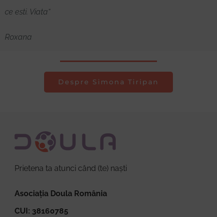
ce esti. Viata“
Roxana
Despre Simona Tiripan
Prietena ta atunci când (te) naști
Asociația Doula România
CUI: 38160785