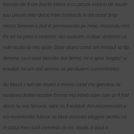
travaliu de 6 ore foarte intens si cu pauze extrem de scurte
sau uneori chiar deloc intre contractii. In tot acest timp
mana Simonei a fost in permanenta pe mine, masandu-ma.
Pe ea nu prea o vedeam, nici auzeam, ci doar simteam ca
este acolo sa ma ajute. Doar atunci cand am inceput sa tip,
Simona, cu o voce blanda, dar ferma mi-a spus "respira" si
imediat mi-am dat seama ca pierdusem concentrarea.
Au trecut 2 luni de atunci si mereu cand ma gandesc la
nasterea fetitei noastre Emma ma intreb oare cum ar fi fost
daca nu era Simona, oare as fi rezistat. Am recomandat si
voi recomanda tuturor sa faca aceasta alegere, pentru ca
in cazul meu sunt convinsa ca ea, doula, a avut o