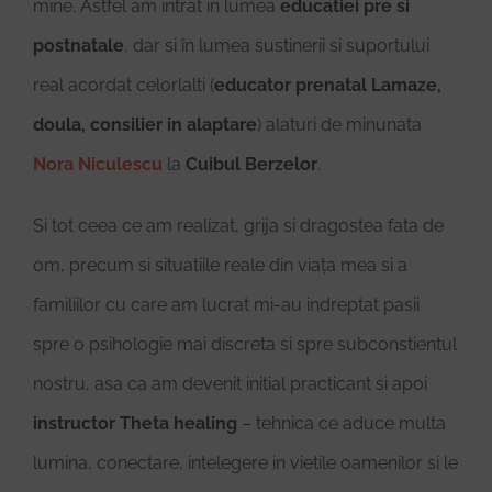
mine. Astfel am intrat in lumea
educatiei pre si
postnatale
, dar si în lumea sustinerii si suportului
real acordat celorlalti (
educator prenatal Lamaze,
doula, consilier in alaptare
) alaturi de minunata
Nora Niculescu
la
Cuibul Berzelor
.
Si tot ceea ce am realizat, grija si dragostea fata de
om, precum si situatiile reale din viața mea si a
familiilor cu care am lucrat mi-au indreptat pasii
spre o psihologie mai discreta si spre subconstientul
nostru, asa ca am devenit initial practicant si apoi
instructor Theta healing
– tehnica ce aduce multa
lumina, conectare, intelegere in vietile oamenilor si le