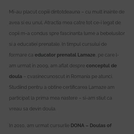
Mi-au placut copiii dintotdeauna – cu mult inainte de
Donează
avea si eu unul. Atractia mea catre tot ce-i legat de
copii m-a condus spre fascinanta lume a bebelusilor
si a educatiei prenatale. In timpul cursului de
formare ca
educator prenatal Lamaze
, pe care l-
am urmat in 2009, am aflat despre
conceptul de
doula
– cvasinecunoscut in Romania pe atunci.
Studiind pentru a obtine certificarea Lamaze am
participat la prima mea nastere – si-am stiut ca
vreau sa devin doula.
In 2010, am urmat cursurile
DONA – Doulas of