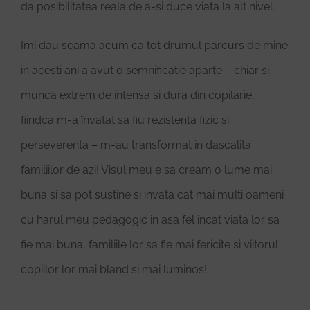
da posibilitatea reala de a-si duce viata la alt nivel.
Imi dau seama acum ca tot drumul parcurs de mine
in acesti ani a avut o semnificatie aparte – chiar si
munca extrem de intensa si dura din copilarie,
fiindca m-a învatat sa fiu rezistenta fizic si
perseverenta – m-au transformat in dascalita
familiilor de azi! Visul meu e sa cream o lume mai
buna si sa pot sustine si invata cat mai multi oameni
cu harul meu pedagogic in asa fel incat viata lor sa
fie mai buna, familiile lor sa fie mai fericite si viitorul
copiilor lor mai bland si mai luminos!