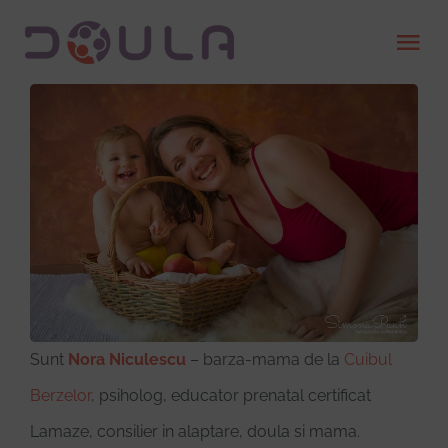
Skip
Tog
to
Nav
content
Despre
Servicii
Găsește o doula
Devino doula
Sunt
Nora Niculescu
– barza-mama de la
Cuibul
Resurse
Berzelor
, psiholog, educator prenatal certificat
Lamaze, consilier in alaptare, doula si mama.
Contact