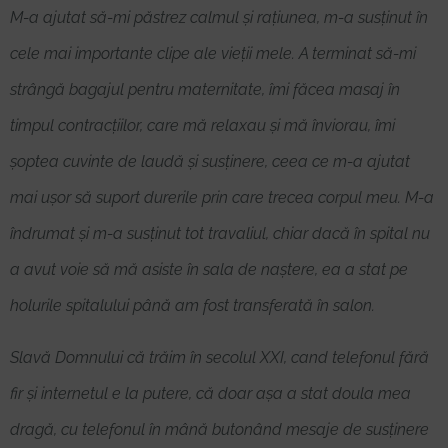
M-a ajutat să-mi păstrez calmul și rațiunea, m-a susținut în
cele mai importante clipe ale vieții mele. A terminat să-mi
strângă bagajul pentru maternitate, îmi făcea masaj în
timpul contracțiilor, care mă relaxau și mă înviorau, îmi
șoptea cuvinte de laudă și susținere, ceea ce m-a ajutat
mai ușor să suport durerile prin care trecea corpul meu. M-a
îndrumat și m-a susținut tot travaliul, chiar dacă în spital nu
a avut voie să mă asiste în sala de naștere, ea a stat pe
holurile spitalului până am fost transferată în salon.
Slavă Domnului că trăim în secolul XXI, cand telefonul fără
fir și internetul e la putere, că doar așa a stat doula mea
dragă, cu telefonul în mână butonând mesaje de susținere