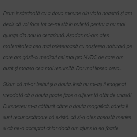
Eram însărcinată cu a doua minune din viața noastră și am
decis că voi face tot ce-mi stă în putință pentru a nu mai
ajunge din nou la cezariană. Așadar, mi-am ales
maternitatea cea mai prietenoasă cu nașterea naturală pe
care am găsit-o, medicul cel mai pro NVDC de care am
auzit și moașa cea mai renumită. Dar mai lipsea ceva…
Știam că mi-ar trebui și o doula, însă nu mi-aș fi imaginat
vreodată că o doula poate face o diferență atât de uriașă!
Dumnezeu m-a călăuzit către o doula magnifică, căreia îi
sunt recunoscătoare că există, că și-a ales această menire
și că ne-a acceptat chiar dacă am ajuns la ea foarte