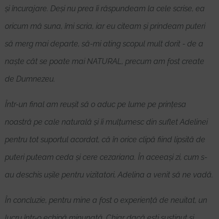
și încurajare. Deși nu prea îi răspundeam la cele scrise, ea
oricum mă suna, îmi scria, iar eu citeam și prindeam puteri
să merg mai departe, să-mi ating scopul mult dorit - de a
naște cât se poate mai NATURAL, precum am fost create
de Dumnezeu.
Într-un final am reușit să o aduc pe lume pe prințesa
noastră pe cale naturală și îi mulțumesc din suflet Adelinei
pentru tot suportul acordat, că în orice clipă fiind lipsită de
puteri puteam ceda și cere cezariana. În aceeași zi, cum s-
au deschis ușile pentru vizitatori, Adelina a venit să ne vadă.
În concluzie, pentru mine a fost o experiență de neuitat, un
lucru într-o echipă minunată. Chiar dacă ești susținut și