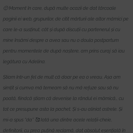
🙂 Moment în care, după multe ocazii de dat târcoale
paginii ei web, grupurilor, de citit mărturii ale altor mămici pe
care le-a susținut, cât și după discuții cu partenerul și cu
mine însămi despre a avea sau nu o doula postpartum
pentru momentele de după naștere, am prins curaj să iau
legătura cu Adelina.
Știam într-un fel de mult că doar pe ea o vreau. Așa am
simțit și cumva mă temeam să nu mă refuze sau să nu
poată, fiindcă știam că devenise la rândul ei mămică… cu
tot ce presupune asta la pachet. Și s-au aliniat astrele. Și
mi-a spus “da” 🥰 Iată una dintre acele relații-cheie,
definitorii, cu prea puțină reclamă, dat absolut esențială în