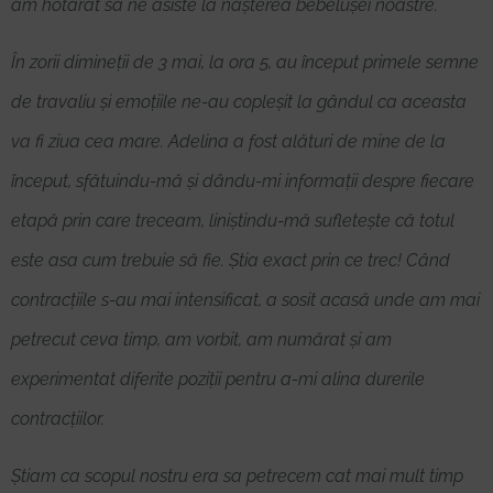
am hotărât să ne asiste la nașterea bebelușei noastre.
În zorii dimineții de 3 mai, la ora 5, au început primele semne
de travaliu și emoțiile ne-au copleșit la gândul ca aceasta
va fi ziua cea mare. Adelina a fost alături de mine de la
început, sfătuindu-mă și dându-mi informații despre fiecare
etapă prin care treceam, liniștindu-mă sufletește că totul
este asa cum trebuie să fie. Știa exact prin ce trec! Când
contracțiile s-au mai intensificat, a sosit acasă unde am mai
petrecut ceva timp, am vorbit, am numărat și am
experimentat diferite poziții pentru a-mi alina durerile
contracțiilor.
Știam ca scopul nostru era sa petrecem cat mai mult timp