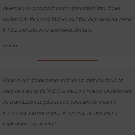
devenirea ca proaspătă mamă și proaspăt tată: doula
postpartum. Pentru că fără ea aș fi fost deja de bună vreme
în hăul unei zdravene depresii postnatale.
Emma
Când m-am gândit prima data să am alături o doula la
ceea ce avea sa fie NVDC-ul meu, ma încerca un sentiment
de teama...cum sa găsesc eu o persoana care sa ma
însoțească trup dar și suflet în cea mai intensă, intimă,
copleșitoare experiență?