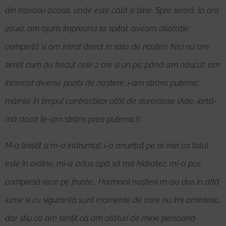
din travaliu acasă, unde este cald și bine. Spre seară, la ora
20:40, am ajuns împreuna la spital, aveam dilatație
completă și am intrat direct in sala de nașteri. Nici nu am
simțit cum au trecut cele 2 ore și un pic până am născut: am
încercat diverse poziții de naștere, i-am strâns puternic
mâinile în timpul contracțiilor atât de dureroase (Ade, iartă-
mă dacă te-am strâns prea puternic!).
M-a liniștit și m-a îndrumat, i-a anunțat pe ai mei ca totul
este în ordine, mi-a adus apă să mă hidratez, mi-a pus
compresă rece pe frunte… Hormonii nașterii m-au dus în altă
lume și cu siguranță sunt momente de care nu îmi amintesc,
dar știu ca am simțit că am alături de mine persoana