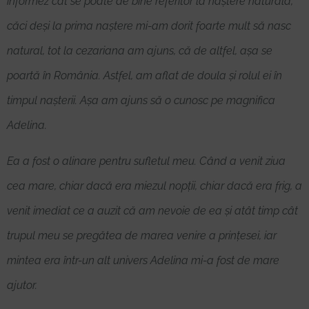
informez cât se poate de bine referitor la naștere naturală,
căci deși la prima naștere mi-am dorit foarte mult să nasc
natural, tot la cezariana am ajuns, că de altfel, așa se
poartă în România. Astfel, am aflat de doula și rolul ei în
timpul nașterii. Așa am ajuns să o cunosc pe magnifica
Adelina.
Ea a fost o alinare pentru sufletul meu. Când a venit ziua
cea mare, chiar dacă era miezul nopții, chiar dacă era frig, a
venit imediat ce a auzit că am nevoie de ea și atât timp cât
trupul meu se pregătea de marea venire a prințesei, iar
mintea era într-un alt univers Adelina mi-a fost de mare
ajutor.