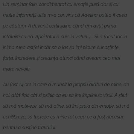
Un seminar fain, condimentat cu emoție pură dar și cu
multe informații utile m-a convins că Adelina putea fi ceea
ce căutam. A devenit certitudine când am avut prima
întâlnire cu ea. Apoi totul a curs în valuri :)... Și-a făcut loc în
inima mea astfel încât sa o las sa îmi picure cunoștințe,
forța, încredere și credința atunci când aveam cea mai
mare nevoie.
Au fost 14 ore în care a muncit la propriu alături de mine, de
noi, atât fizic cât si psihic ca eu sa îmi împlinesc visul. A știut
să mă motiveze, să mă aline, să îmi preia din emoție, să mă
echilibreze, să lucreze cu mine tot ceea ce a fost necesar
pentru a susține travaliul.