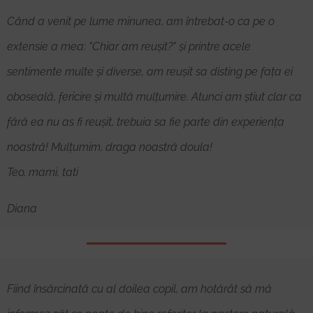
Când a venit pe lume minunea, am întrebat-o ca pe o
extensie a mea: "Chiar am reușit?" și printre acele
sentimente multe și diverse, am reușit sa disting pe fața ei
oboseală, fericire și multă mulțumire. Atunci am știut clar ca
fără ea nu as fi reușit, trebuia sa fie parte din experiența
noastră! Mulțumim, draga noastră doula!
Teo, mami, tati
Diana
Fiind însărcinată cu al doilea copil, am hotărât să mă