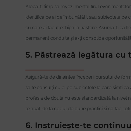
Alocă-ți timp să revezi mental firul evenimentelo
identifica ce ai de îmbunătățit sau subiectele pe c
cu care ai făcut echipă la naștere. Asumă-ți că fie
permanent conduita și a-ți consolida oportunitățil
5. Păstrează legătura cu 
Asigură-te de dinaintea începerii cursului de form
să te consulți cu el pe subiectele la care simți că
profesia de doula nu este standardizată la nivel n
te abați de la codul de bune practici și că faci to
6. Instruiește-te continu