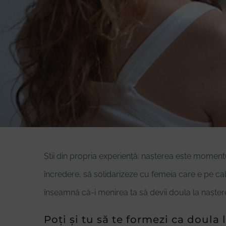
Știi din propria experiență: nașterea este moment
încredere, să solidarizeze cu femeia care e pe cal
înseamnă că-i menirea ta să devii doula la naștere
Poți și tu să te formezi ca doula 