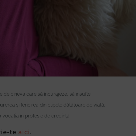
e de cineva care să încurajeze, să insufle
erea și fericirea din clipele dătătoare de viață,
 vocația în profesie de credință.
rie-te
aici
.