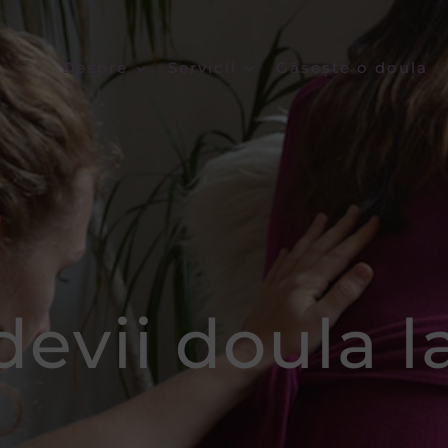
Despre
Servicii
Găsește o doula
evii doula l