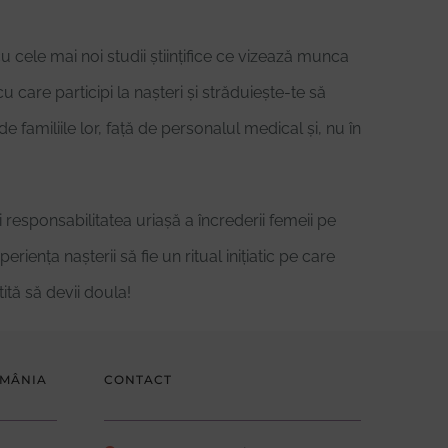
cu cele mai noi studii științifice ce vizează munca
 care participi la nașteri și străduiește-te să
familiile lor, față de personalul medical și, nu în
 responsabilitatea uriașă a încrederii femeii pe
riența nașterii să fie un ritual inițiatic pe care
ită să devii doula!
OMÂNIA
CONTACT