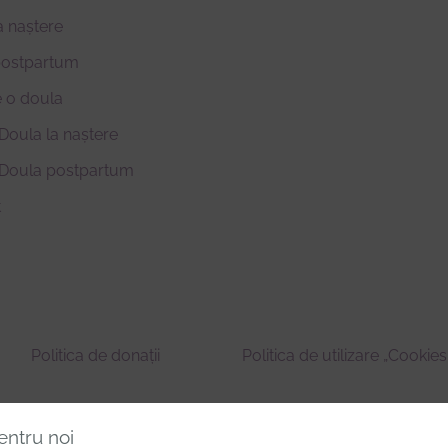
a naștere
postpartum
 o doula
Doula la naștere
 Doula postpartum
t
Politica de donații
Politica de utilizare „Cookies
entru noi