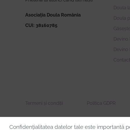
Doula l
Asociația Doula România
Doula 
CUI: 38160785
Găsește
Devino 
Devino
Contac
Termeni și condiții
Politica GDPR
Confidențialitatea datelor tale este importantă p