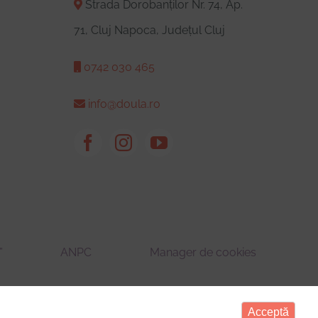
Strada Dorobanților Nr. 74, Ap.
71, Cluj Napoca, Județul Cluj
0742 030 465
info@doula.ro
”
ANPC
Manager de cookies
Acceptă