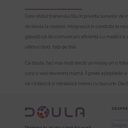
Cere sfatul trainerului tău în privința surselor de 
de doula la naștere. Integrează în conduita ta reco
găsești căi de comunicare eficientă cu medicii și 
ultimul rând, față de tine.
Ca doula, faci mai mult decât un masaj ori o fotog
care o vezi devenind mamă. Îi preiei așteptările și e
să-l trăiască și retrăiască mereu cu bucurie. Dacă 
DESPRE
Despre
Prietena ta atunci când (te) naști