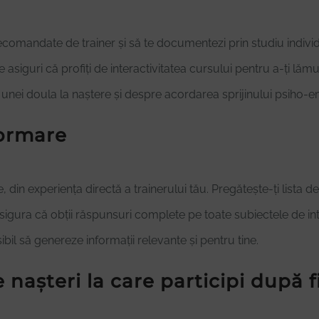
recomandate de trainer și să te documentezi prin studiu individu
asiguri că profiți de interactivitatea cursului pentru a-ți lă
unei doula la naștere și despre acordarea sprijinului psiho-e
formare
 din experiența directă a trainerului tău. Pregătește-ți lista de
e asigura că obții răspunsuri complete pe toate subiectele de inte
ibil să genereze informații relevante și pentru tine.
așteri la care participi după fi