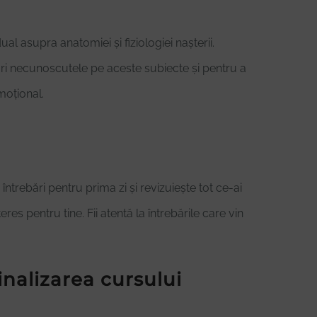
al asupra anatomiei și fiziologiei nașterii.
muri necunoscutele pe aceste subiecte și pentru a
moțional.
 întrebări pentru prima zi și revizuiește tot ce-ai
res pentru tine. Fii atentă la întrebările care vin
nalizarea cursului