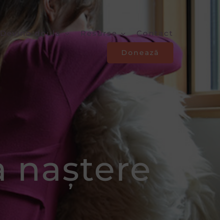
Devino doula
Resurse
Contact
Donează
a naștere