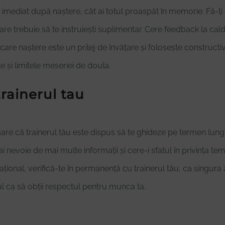
r imediat după naștere, cât ai totul proaspăt în memorie. Fă-ț
are trebuie să te instruiești suplimentar. Cere feedback la cald 
care naștere este un prilej de învățare și folosește constructiv
e și limitele meseriei de doula.
trainerul tau
are că trainerul tău este dispus să te ghideze pe termen lung,
 ai nevoie de mai multe informații și cere-i sfatul în privința 
ațional, verifică-te în permanență cu trainerul tău, ca singura
tul ca să obții respectul pentru munca ta.
u