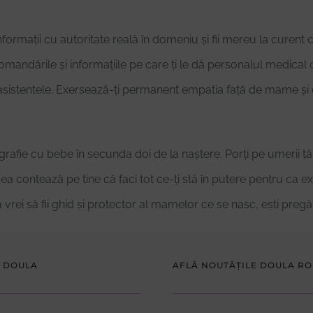
informații cu autoritate reală în domeniu și fii mereu la curent 
mandările și informațiile pe care ți le dă personalul medical cu
asistentele. Exersează-ți permanent empatia față de mame și de 
rafie cu bebe în secunda doi de la naștere. Porți pe umerii tăi
a contează pe tine că faci tot ce-ți stă în putere pentru ca expe
vrei să fii ghid și protector al mamelor ce se nasc, ești pregăt
 DOULA
AFLĂ NOUTĂȚILE DOULA R