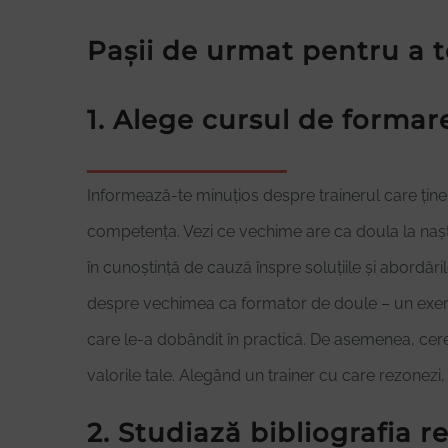
Pașii de urmat pentru a t
1. Alege cursul de formare
Informează-te minuțios despre trainerul care ține 
competența. Vezi ce vechime are ca doula la naște
în cunoștință de cauză înspre soluțiile și abordările
despre vechimea ca formator de doule – un exerciț
care le-a dobândit în practică. De asemenea, cere 
valorile tale. Alegând un trainer cu care rezonezi, 
2. Studiază bibliografia 